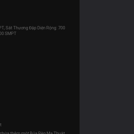
T, Sát Thương Đập Diện Rộng: 700
00 SMPT
t
đều chứa thêm một Búa Rèn Ma Thuật