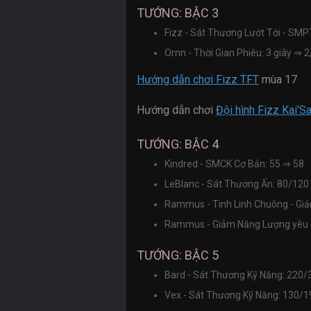
TƯỚNG: BẬC 3
Fizz - Sát Thương Lướt Tới - SM
Ornn - Thời Gian Phiêu: 3 giây
⇒
2,
Hướng dẫn chơi Fizz TFT
mùa 17
Hướng dẫn chơi
Đội hình Fizz Kai'
TƯỚNG: BẬC 4
Kindred - SMCK Cơ Bản: 55
⇒
58
LeBlanc - Sát Thương Ấn: 80/120
Rammus - Tinh Linh Chuông - Giả
Rammus - Giảm Năng Lượng yêu 
TƯỚNG: BẬC 5
Bard - Sát Thương Kỹ Năng: 220/
Vex - Sát Thương Kỹ Năng: 130