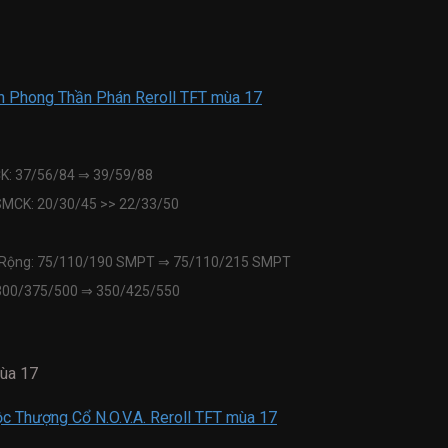
n Phong Thần Phán Reroll TFT mùa 17
CK: 37/56/84
⇒
39/59/88
 SMCK: 20/30/45 >> 22/33/50
n Rộng: 75/110/190 SMPT
⇒
75/110/215 SMPT
 300/375/500
⇒
350/425/550
ùa 17
ộc Thượng Cổ N.O.V.A. Reroll TFT mùa 17