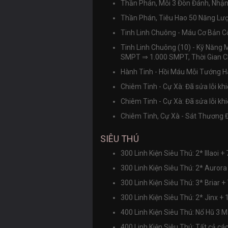
Thần Phán, Mỗi 3 Đòn Đánh, Nhận
Thần Phán, Tiêu Hao 50 Năng Lư
Tinh Linh Chuông - Máu Cơ Bản
Tinh Linh Chuông (10) - Kỹ Năng
SMPT
⇒
1.000 SMPT, Thời Gian C
Hành Tinh - Hồi Máu Mỗi Tướng H
Chiêm Tinh - Cự Xà: Đã sửa lỗi kh
Chiêm Tinh - Cự Xà: Đã sửa lỗi kh
Chiêm Tinh, Cự Xà - Sát Thương
SIÊU THÚ
300 Linh Kiện Siêu Thú: 2* Illaoi +
300 Linh Kiện Siêu Thú: 2* Aurora
300 Linh Kiện Siêu Thú: 3* Briar +
300 Linh Kiện Siêu Thú: 2* Jinx +
400 Linh Kiện Siêu Thú: Nổ Hũ 
400 Linh Kiện Siêu Thú: Tất cả c