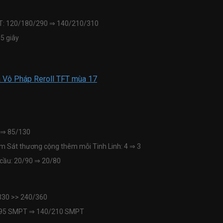
PT: 120/180/290
⇒
140/210/310
5 giây
Sa Vô Pháp Reroll TFT mùa 17
⇒
85/130
m Sát thương cộng thêm mỗi Tinh Linh: 4
⇒
3
cầu: 20/90
⇒
20/80
330 >> 240/360
/195 SMPT
⇒
140/210 SMPT