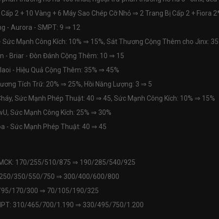
Bị Cấp 2 + 10 Vàng + 6 Máy Sao Chép Cỡ Nhỏ
⇒
2 Trang Bị Cấp 2 + Fiora 2
ng - Aurora - SMPT: 9
⇒
12
 - Sức Mạnh Công Kích: 10%
⇒
15%, Sát Thương Cộng Thêm cho Jinx: 3
n - Briar - Đòn Đánh Cộng Thêm: 10
⇒
15
Illaoi - Hiệu Quả Cộng Thêm: 35%
⇒
45%
Thương Tích Trữ: 20%
⇒
25%, Hồi Năng Lượng: 3
⇒
5
Cháy, Sức Mạnh Phép Thuật: 40
⇒
45, Sức Mạnh Công Kích: 10%
⇒
15%
UwU, Sức Mạnh Công Kích: 25%
⇒
30%
Hóa - Sức Mạnh Phép Thuật: 40
⇒
45
 SMCK: 170/255/510/875
⇒
190/285/540/925
 250/350/550/750
⇒
300/400/600/800
5/95/170/300
⇒
70/105/190/325
SMPT: 310/465/700/1.190
⇒
330/495/750/1.200