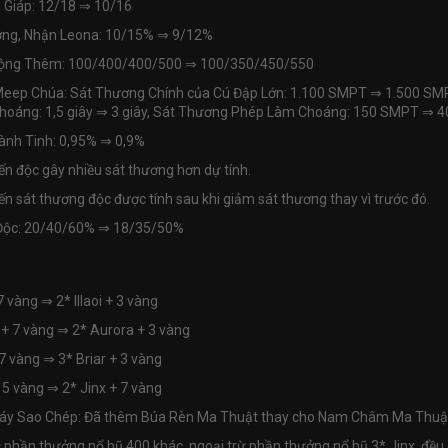
 Giáp: 12/18
⇒
10/16
ợng, Nhận Leona: 10/15%
⇒
9/12%
 Cộng Thêm: 100/400/400/500
⇒
100/350/450/550
 Meep Chúa: Sát Thương Chính của Cú Đập Lớn: 1.100 SMPT
⇒
1.500 SMP
hoáng: 1,5 giây
⇒
3 giây, Sát Thương Phép Làm Choáng: 150 SMPT
⇒
4
ành Tinh: 0,95%
⇒
0,9%
iến độc gây nhiều sát thương hơn dự tính.
iến sát thương độc được tính sau khi giảm sát thương thay vì trước đó.
 Độc: 20/40/60%
⇒
18/35/50%
 7 vàng
⇒
2* Illaoi + 3 vàng
 + 7 vàng
⇒
2* Aurora + 3 vàng
 7 vàng
⇒
3* Briar + 3 vàng
 15 vàng
⇒
2* Jinx + 7 vàng
3 Máy Sao Chép: Đã thêm Búa Rèn Ma Thuật thay cho Nam Châm Ma Thuậ
ác phần thưởng nổ hũ 400 khác, ngoại trừ phần thưởng nổ hũ 3* Jinx, 