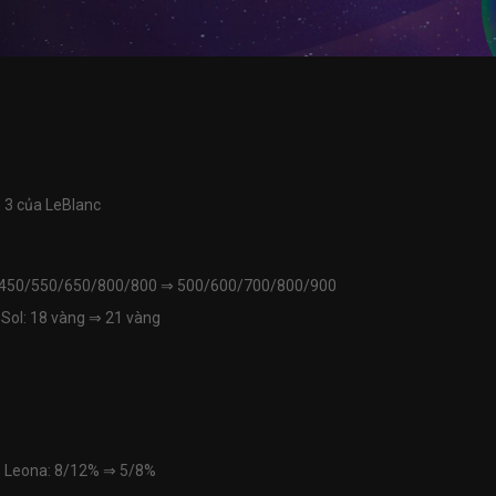
n 3 của LeBlanc
: 450/550/650/800/800
⇒
500/600/700/800/900
Sol: 18 vàng
⇒
21 vàng
n Leona: 8/12%
⇒
5/8%