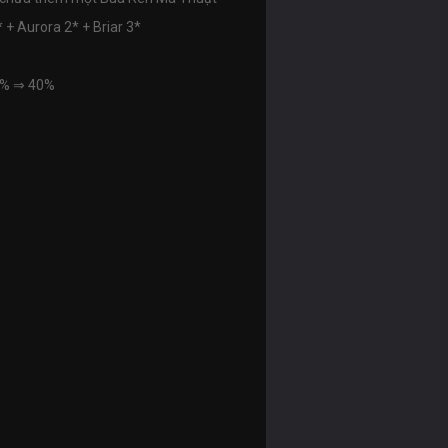
* + Aurora 2* + Briar 3*
5%
⇒
40%