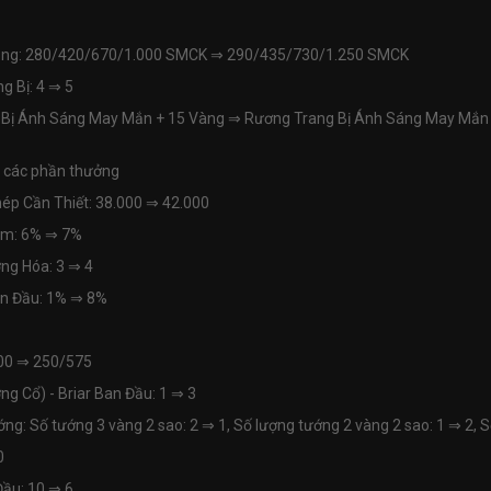
Năng: 280/420/670/1.000 SMCK
⇒
290/435/730/1.250 SMCK
g Bị: 4
⇒
5
g Bị Ánh Sáng May Mắn + 15 Vàng
⇒
Rương Trang Bị Ánh Sáng May Mắn 
ả các phần thưởng
hép Cần Thiết: 38.000
⇒
42.000
êm: 6%
⇒
7%
ường Hóa: 3 ⇒
4
an Đầu: 1%
⇒
8%
500
⇒
250/575
g Cổ) - Briar Ban Đầu: 1
⇒
3
ng: Số tướng 3 vàng 2 sao: 2
⇒
1, Số lượng tướng 2 vàng 2 sao: 1
⇒
2, S
0
Đầu: 10
⇒
6