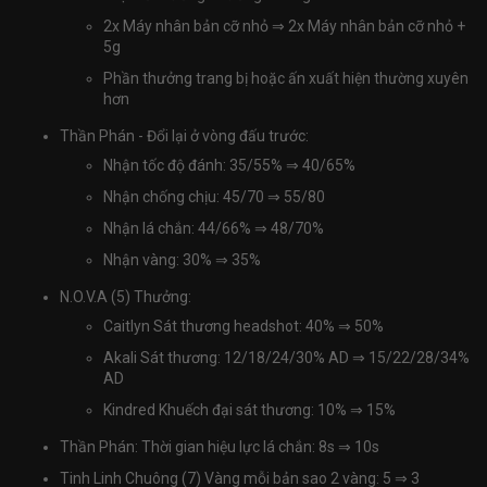
2x Máy nhân bản cỡ nhỏ
⇒
2x Máy nhân bản cỡ nhỏ +
5g
Phần thưởng trang bị hoặc ấn xuất hiện thường xuyên
hơn
Thần Phán - Đổi lại ở vòng đấu trước:
Nhận tốc độ đánh: 35/55%
⇒
40/65%
Nhận chống chịu: 45/70
⇒
55/80
Nhận lá chắn: 44/66%
⇒
48/70%
Nhận vàng: 30%
⇒
35%
N.O.V.A (5) Thưởng:
Caitlyn Sát thương headshot: 40%
⇒
50%
Akali Sát thương: 12/18/24/30% AD
⇒
15/22/28/34%
AD
Kindred Khuếch đại sát thương: 10%
⇒
15%
Thần Phán: Thời gian hiệu lực lá chắn: 8s
⇒
10s
Tinh Linh Chuông (7) Vàng mỗi bản sao 2 vàng: 5
⇒
3