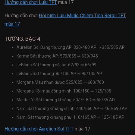
Hướng dẫn chơi Lulu TFT
mùa 17
Hướng dẫn chơi
Đội hình Lulu Millio Chiêm Tinh Reroll TFT
mùa 17
TƯỚNG: BẬC 4
Aurelion Sol Dạng thường AP: 320/480 AP
⇒
335/505 AP
Karma Sát thương AP: 570/855
⇒
630/945
LeBlanc Sát thương nội tại: 62/93
⇒
66/99
LeBlanc Sát thương: 85/130 AP
⇒
95/145 AP
Morgana Máu nhận được: 525/625
⇒
600/700
Morgana Hồi máu đồng minh: 100/150
⇒
125/185
Master Yi Sát thương kĩ năng: 50/75 AD
⇒
55/85 AD
Nami Sát thương kĩ năng chính: 440/660 AP
⇒
460/690 AP
Nami Sát thương kĩ năng phụ: 110/165 AP
⇒
125/185 AP
Hướng dẫn chơi Aurelion Sol TFT
mùa 17