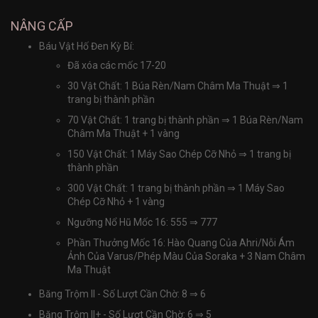
NÂNG CẤP
Báu Vật Hố Đen Kỳ Bí:
Đã xóa các mốc 17-20
30 Vật Chất: 1 Búa Rèn/Nam Châm Ma Thuật
⇒
1
trang bị thành phần
70 Vật Chất: 1 trang bị thành phần
⇒
1 Búa Rèn/Nam
Châm Ma Thuật + 1 vàng
150 Vật Chất: 1 Máy Sao Chép Cỡ Nhỏ
⇒
1 trang bị
thành phần
300 Vật Chất: 1 trang bị thành phần
⇒
1 Máy Sao
Chép Cỡ Nhỏ + 1 vàng
Ngưỡng Nổ Hũ Mốc 16: 555
⇒
777
Phần Thưởng Mốc 16: Hào Quang Của Ahri/Nỗi Ám
Ảnh Của Varus/Phép Màu Của Soraka + 3 Nam Châm
Ma Thuật
Băng Trộm II - Số Lượt Cần Chờ: 8
⇒
6
Băng Trộm II+ - Số Lượt Cần Chờ: 6
⇒
5