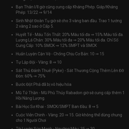
Bạn Thân I/II giờ cũng cung cấp Kháng Phép. Giáp/Kháng
Phép: 13/22
⇒
9/14
Sinh Nhật Đoàn Tụ giờ sẽ cho 3 vàng ban đầu. Trao 1 tướng
2 vàng 2 sao ở Cấp 5.
Huyết Tế - Máu Tổn Thất: 20% Máu tối đa
⇒
15% Máu tối đa.
Lượng Lá Chắn: 30% Máu tối đa
⇒
20% Máu tối đa. Chỉ Số
Cung Cấp: 10% SMCK
⇒
12% SMPT và SMCK
Huấn Luyện Cận Vệ - Chống Chịu Cơ Bản: 10
⇒
15
Tự Lập Đội - Vàng: 8
⇒
10
Sát Thủ Đánh Thuê (Pyke) - Sát Thương Cộng Thêm Lên Đỡ
Đòn: 60%
⇒
75%
Bước Đột Phá đã bị vô hiệu hóa
Mũ Tử Thần - Mũ Phù Thủy Rabadon giờ sẽ cung cấp thêm 1
Hồi Năng Lượng.
Bài Học Sơ Khai - SMCK/SMPT Ban Đầu: 8
⇒
5
Cuộc Viễn Chinh - Vàng: 20
⇒
15. Giờ không thể dùng chung
cho 1 Người Chơi
Tôi Luyện Sức Mạnh - Ngưỡng Máu: 35
⇒
30