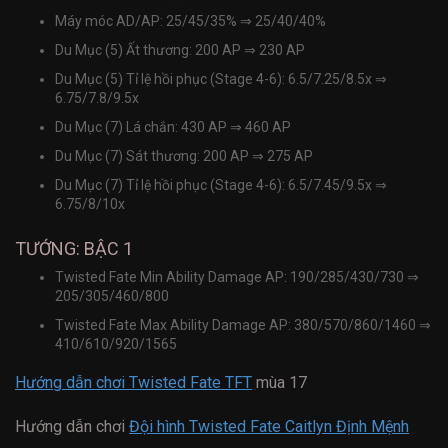
Máy móc AD/AP: 25/45/35%
⇒
25/40/40%
Du Mục (5) Ất thương: 200 AP
⇒
230 AP
Du Mục (5) Tỉ lệ hồi phục (Stage 4-6): 6.5/7.25/8.5x
⇒
6.75/7.8/9.5x
Du Mục (7) Lá chắn: 430 AP
⇒
460 AP
Du Mục (7) Sát thương: 200 AP
⇒
275 AP
Du Mục (7) Tỉ lệ hồi phục (Stage 4-6): 6.5/7.45/9.5x
⇒
6.75/8/10x
TƯỚNG: BẬC 1
Twisted Fate Min Ability Damage AP: 190/285/430/730
⇒
205/305/460/800
Twisted Fate Max Ability Damage AP: 380/570/860/1460
⇒
410/610/920/1565
Hướng dẫn chơi Twisted Fate TFT
mùa 17
Hướng dẫn chơi
Đội hình Twisted Fate Caitlyn Định Mệnh