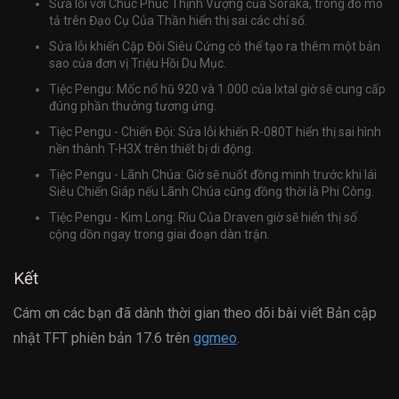
Sửa lỗi với Chúc Phúc Thịnh Vượng của Soraka, trong đó mô
tả trên Đạo Cụ Của Thần hiển thị sai các chỉ số.
Sửa lỗi khiến Cặp Đôi Siêu Cứng có thể tạo ra thêm một bản
sao của đơn vị Triệu Hồi Du Mục.
Tiệc Pengu: Mốc nổ hũ 920 và 1.000 của Ixtal giờ sẽ cung cấp
đúng phần thưởng tương ứng.
Tiệc Pengu - Chiến Đội: Sửa lỗi khiến R-080T hiển thị sai hình
nền thành T-H3X trên thiết bị di động.
Tiệc Pengu - Lãnh Chúa: Giờ sẽ nuốt đồng minh trước khi lái
Siêu Chiến Giáp nếu Lãnh Chúa cũng đồng thời là Phi Công.
Tiệc Pengu - Kim Long: Rìu Của Draven giờ sẽ hiển thị số
cộng dồn ngay trong giai đoạn dàn trận.
Kết
Cám ơn các bạn đã dành thời gian theo dõi bài viết Bản cập
nhật TFT phiên bản 17.6 trên
ggmeo
.