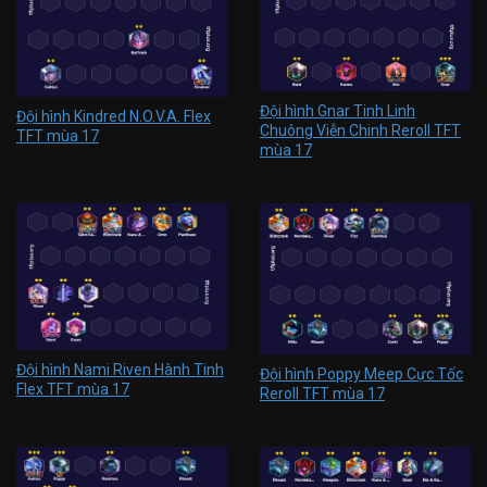
Đội hình Gnar Tinh Linh
Đội hình Kindred N.O.V.A. Flex
Chuông Viễn Chinh Reroll TFT
TFT mùa 17
mùa 17
Đội hình Nami Riven Hành Tinh
Đội hình Poppy Meep Cực Tốc
Flex TFT mùa 17
Reroll TFT mùa 17