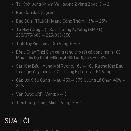
Tái Khởi Động Nhiệm Vụ - tướng 2 vàng 2 sao: 3
⇒
2
Báo Oán đã bị loại bỏ
Báo Oán - Tỉ Lệ Chí Mạng Cộng Thêm: 15%
⇒
25%
Tự Hủy (Gragas) - Sát Thương Kỹ Năng (SMPT):
250/375/600
⇒
225/335/550
Tinh Túy Kim Long - Số Vòng: 6
⇒
7
Dòng Chảy Thời Gian cũng tăng cho tất cả đồng minh 100
Máu. Tốc Độ Đánh Mỗi Lượt Đổi Lại: 0,25%
⇒
0,3%
Săn Kho Báu - Vàng Mỗi Rương: 16v
⇒
18v. Rương Kho Báu
thứ 5 giờ đây luôn là 1 Gói Trang Bị Tạo Tác + 4 Vàng
Cặp Đôi Siêu Cứng - Máu: 450
⇒
375. Lượng Lá Chắn: 40%
⇒
35%
Ván Cược URF - Vàng: 6
⇒
3
Tiêu Dùng Thông Minh - Vàng: 3
⇒
1
SỬA LỖI