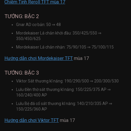
Chiêm Tinh Reroll TFT mùa 17
TƯỚNG: BẬC 2
Gnar AD cơ bản: 50
⇒
48
Mordekaiser Lá chắn khởi đầu: 350/425/550
⇒
350/450/625
Mordekaiser Lá chắn nhận: 75/90/105
⇒
75/100/115
Hướng dẫn chơi Mordekaiser TFT
mùa 17
TƯỚNG: BẬC 3
Viktor Sát thương kĩ năng: 190/290/500
⇒
200/300/530
Lulu Đền thờ sát thương kĩ năng: 150/225/375 AP
⇒
160/240/400 AP
Lulu Bệ đá cổ sát thương kĩ năng: 140/210/335 AP
⇒
150/225/360 AP
Hướng dẫn chơi Viktor TFT
mùa 17