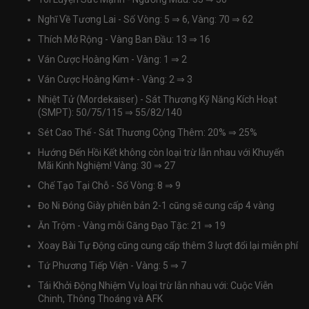
Nghĩ Về Tương Lai - Số Vòng: 5
⇒
6, Vàng: 70
⇒
62
Thích Mở Rộng - Vàng Ban Đầu: 13
⇒
16
Ván Cược Hoàng Kim - Vàng: 1
⇒
2
Ván Cược Hoàng Kim+ - Vàng: 2
⇒
3
Nhiệt Tử (Mordekaiser) - Sát Thương Kỹ Năng Kích Hoạt
(SMPT): 50/75/115
⇒
55/82/140
Sét Cao Thế - Sát Thương Cộng Thêm: 20%
⇒
25%
Hướng Đến Hồi Kết không còn loại trừ lẫn nhau với Khuyến
Mãi Kinh Nghiệm! Vàng: 30
⇒
27
Chế Tạo Tại Chỗ - Số Vòng: 8
⇒
9
Đo Ni Đóng Giày phiên bản 2-1 cũng sẽ cung cấp 4 vàng
Ăn Trộm - Vàng mỗi Găng Đạo Tặc: 21
⇒
19
Xoay Bài Tự Động cũng cung cấp thêm 3 lượt đổi lại miễn phí
Tứ Phương Tiếp Viện - Vàng: 5
⇒
7
Tái Khởi Động Nhiệm Vụ loại trừ lẫn nhau với: Cuộc Viễn
Chinh, Thông Thoáng và AFK