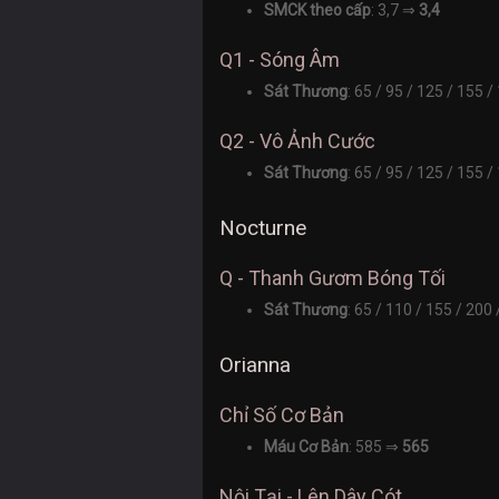
SMCK theo cấp
: 3,7 ⇒
3,4
Q1 - Sóng Âm
Sát Thương
: 65 / 95 / 125 / 15
Q2 - Vô Ảnh Cước
Sát Thương
: 65 / 95 / 125 / 15
Nocturne
Q - Thanh Gươm Bóng Tối
Sát Thương
: 65 / 110 / 155 / 200
Orianna
Chỉ Số Cơ Bản
Máu Cơ Bản
: 585 ⇒
565
Nội Tại - Lên Dây Cót