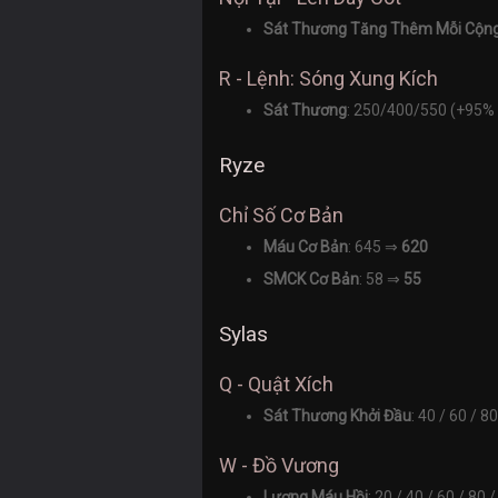
Sát Thương Tăng Thêm Mỗi Cộn
R - Lệnh: Sóng Xung Kích
Sát Thương
: 250/400/550 (+95
Ryze
Chỉ Số Cơ Bản
Máu Cơ Bản
: 645 ⇒
620
SMCK Cơ Bản
: 58 ⇒
55
Sylas
Q - Quật Xích
Sát Thương Khởi Đầu
: 40 / 60 / 
W - Đồ Vương
Lượng Máu Hồi
: 20 / 40 / 60 / 