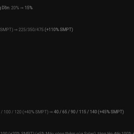
g Dồn
: 20% ⇒
15%
% SMPT) ⇒ 225/350/475
(+110% SMPT)
80 / 100 / 120 (+40% SMPT) ⇒
40 / 65 / 90 / 115 / 140 (+45% SMPT)
80 / 100 (+20% SMPT) (+5% Máu cộng thêm của Sylas), tăng lên đến 100%