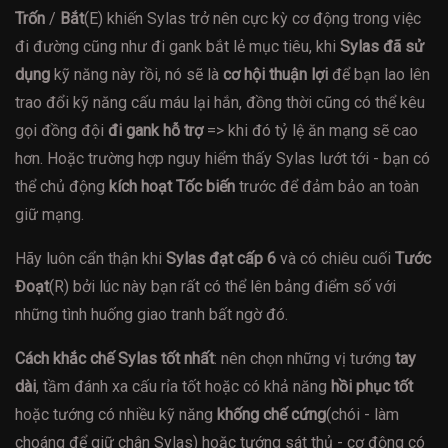
Trốn
/
Bắt
(E) khiến Sylas trở nên cực kỳ cơ động trong việc
đi đường cũng như đi gank bắt lẻ mục tiêu, khi
Sylas đã sử
dụng
kỹ năng này rồi, nó sẽ là
cơ hội thuận lợi
để bạn lao lên
trao đổi kỹ năng cấu máu lại hắn, đồng thời cũng có thể kêu
gọi đồng đội
đi gank hỗ trợ
=> khi đó tỷ lệ ăn mạng sẽ cao
hơn. Hoặc trường hợp nguy hiểm thấy Sylas lướt tới - bạn có
thể chủ động
kích hoạt Tốc biến
trước để đảm bảo an toàn
giữ mạng.
Hãy luôn cẩn thận khi
Sylas đạt cấp 6
và có chiêu cuối
Tước
Đoạt
(R) bởi lúc này bạn rất có thể lên bảng điểm số với
những tình huống giao tranh bất ngờ đó.
Cách khắc chế Sylas tốt nhất
: nên chọn những vị tướng
tay
dài
, tầm đánh xa cấu rỉa tốt hoặc có khả năng
hồi phục tốt
hoặc tướng có nhiều kỹ năng
khống chế cứng
(chói - làm
choáng để giữ chân Sylas) hoặc tướng sát thủ - cơ động có