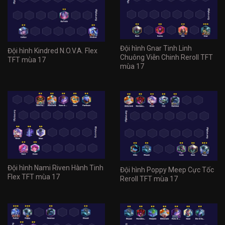
Đội hình Gnar Tinh Linh
Đội hình Kindred N.O.V.A. Flex
Chuông Viễn Chinh Reroll TFT
TFT mùa 17
mùa 17
Đội hình Nami Riven Hành Tinh
Đội hình Poppy Meep Cực Tốc
Flex TFT mùa 17
Reroll TFT mùa 17