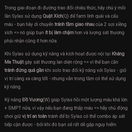
Trong giai đoạn đi đường trao đổi chiêu thức, hãy chú ý mỗi
lần Sylas sử dụng
Quật Xích
(Q) để farm lính quái và cấu
máu - bạn hãy di chuyển
tránh tầm giao nhau
của 2 sợi xiềng
xích => nó giúp bạn
ít bị làm chậm
hơn và lượng sát thương
phải nhận cũng ít hơn nữa.
Khi Sylas sử dụng kỹ năng và kích hoạt được nội tại
Kháng
Ma Thuật
gây sát thương lan diện rộng => vì thế bạn cần
tránh đứng quá gần
khi solo trao đổi kỹ năng với Sylas - giữ
vị trí càng xa càng tốt - nhưng vẫn trong tầm có thể sử dụng
kỹ năng.
Kỹ năng
Đồ Vương
(W) giúp Sylas hồi một lượng máu khá lớn
+ SMPT nữa, vì vậy nếu bạn đang thấp máu => hãy chủ động
chơi giữ
vị trí an toàn
tránh để bị Sylas có thể combo áp sát
tiếp cận được - bởi khi đó bạn sẽ rất dễ gặp nguy hiểm.