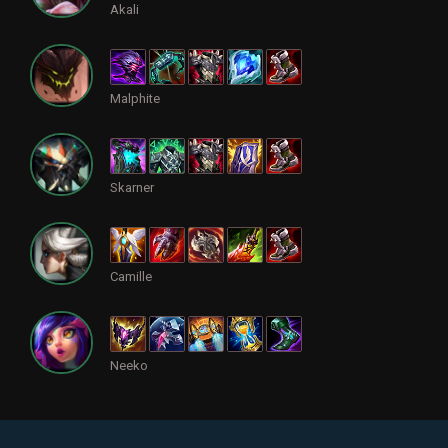
Akali
Malphite
Skarner
Camille
Neeko