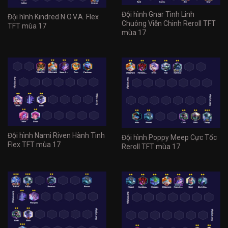
Đội hình Gnar Tinh Linh
Đội hình Kindred N.O.V.A. Flex
Chuông Viễn Chinh Reroll TFT
TFT mùa 17
mùa 17
Đội hình Nami Riven Hành Tinh
Đội hình Poppy Meep Cực Tốc
Flex TFT mùa 17
Reroll TFT mùa 17