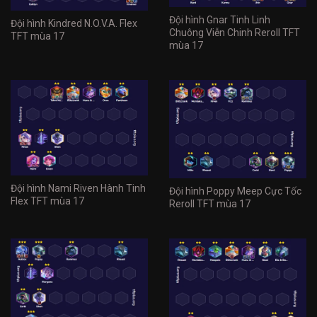
Đội hình Gnar Tinh Linh
Đội hình Kindred N.O.V.A. Flex
Chuông Viễn Chinh Reroll TFT
TFT mùa 17
mùa 17
Đội hình Nami Riven Hành Tinh
Đội hình Poppy Meep Cực Tốc
Flex TFT mùa 17
Reroll TFT mùa 17