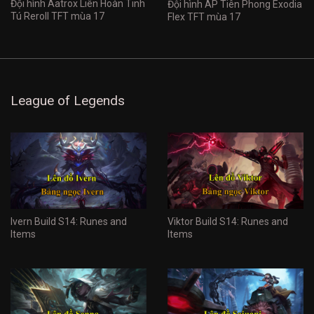
Đội hình Aatrox Liên Hoàn Tinh
Đội hình AP Tiên Phong Exodia
Tú Reroll TFT mùa 17
Flex TFT mùa 17
League of Legends
Ivern Build S14: Runes and
Viktor Build S14: Runes and
Items
Items