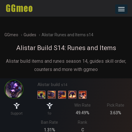
Toggl
navig
GGmeo
Guides
Alistar Runes and Items s14
Alistar Build S14: Runes and Items
Alistar build items and runes season 14, guides skill order,
counters and more with ggmeo
Alistar build
s14
Win Rate
Pick Rate
49.49%
3.63%
Support
Sp
Ban Rate
Rank
1.31%
C