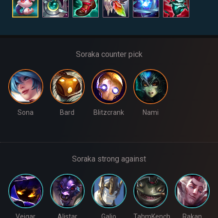
Soraka counter pick
Sona
Bard
Blitzcrank
Nami
Soraka strong against
Veigar
Alistar
Galio
TahmKench
Rakan