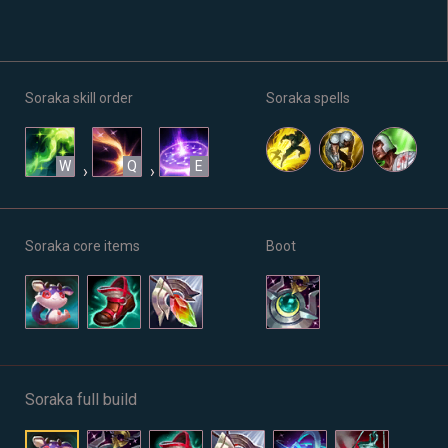
Soraka skill order
Soraka spells
W
Q
E
›
›
Soraka core items
Boot
Soraka full build