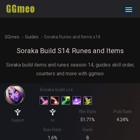
Toggl
navig
GGmeo
Guides
Soraka Runes and Items s14
Soraka Build S14: Runes and Items
Soraka build items and runes season 14, guides skill order,
counters and more with ggmeo
Soraka build
s14
Win Rate
Pick Rate
51.71%
4.24%
Support
Sp
Ban Rate
Rank
1.6%
B