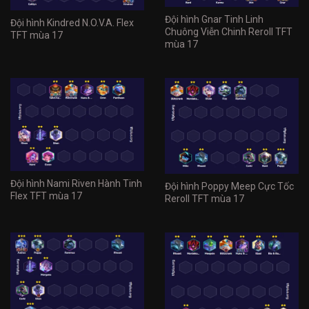
Đội hình Gnar Tinh Linh
Đội hình Kindred N.O.V.A. Flex
Chuông Viễn Chinh Reroll TFT
TFT mùa 17
mùa 17
Đội hình Nami Riven Hành Tinh
Đội hình Poppy Meep Cực Tốc
Flex TFT mùa 17
Reroll TFT mùa 17