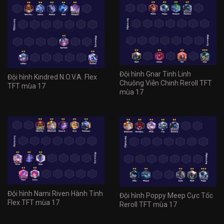
Đội hình Gnar Tinh Linh
Đội hình Kindred N.O.V.A. Flex
Chuông Viễn Chinh Reroll TFT
TFT mùa 17
mùa 17
Đội hình Nami Riven Hành Tinh
Đội hình Poppy Meep Cực Tốc
Flex TFT mùa 17
Reroll TFT mùa 17