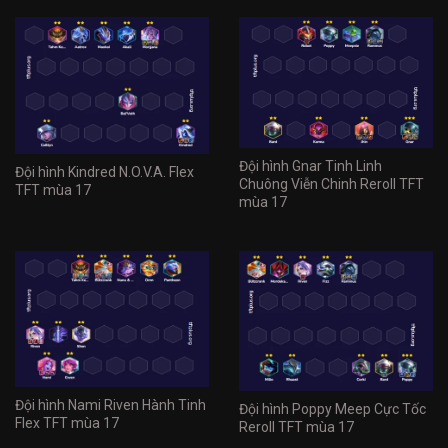
Đội hình Gnar Tinh Linh
Đội hình Kindred N.O.V.A. Flex
Chuông Viễn Chinh Reroll TFT
TFT mùa 17
mùa 17
Đội hình Nami Riven Hành Tinh
Đội hình Poppy Meep Cực Tốc
Flex TFT mùa 17
Reroll TFT mùa 17