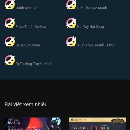
Đánh Nhừ Tử
Hấp Thụ Sức Mạnh
Phép Thuật Áp Đảo
Hai Tay Hai Súng
Di Sản Shurima
Xuất Trận Hoành Tráng
Dị Thường Truyền Nhiễm
Bài viết xem nhiều