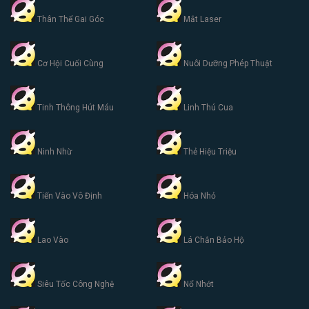
Thân Thể Gai Góc
Mắt Laser
Cơ Hội Cuối Cùng
Nuôi Dưỡng Phép Thuật
Tinh Thông Hút Máu
Linh Thú Cua
Ninh Nhừ
Thẻ Hiệu Triệu
Tiến Vào Vô Định
Hóa Nhỏ
Lao Vào
Lá Chắn Bảo Hộ
Siêu Tốc Công Nghệ
Nổ Nhớt