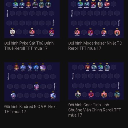
Đội hình Pyke Sát Thủ Đánh
Đội hình Moderkaiser Nhiệt Tử
Thuê Reroll TFT mùa 17
Reroll TFT mùa 17
Đội hình Gnar Tinh Linh
Đội hình Kindred N.O.V.A. Flex
Chuông Viễn Chinh Reroll TFT
TFT mùa 17
mùa 17