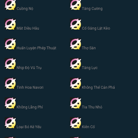
Cuồng Nộ
Tăng Cường
Mắt Diều Hâu
Cố Gắng Lật Kèo
Huấn Luyện Phép Thuật
Thợ Săn
Nhịp Độ Vũ Trụ
Tăng Lực
Tinh Hoa Navori
Không Thể Cản Phá
Không Lãng Phí
Tia Thu Nhỏ
Loại Bỏ Kẻ Yếu
Kiên Cố