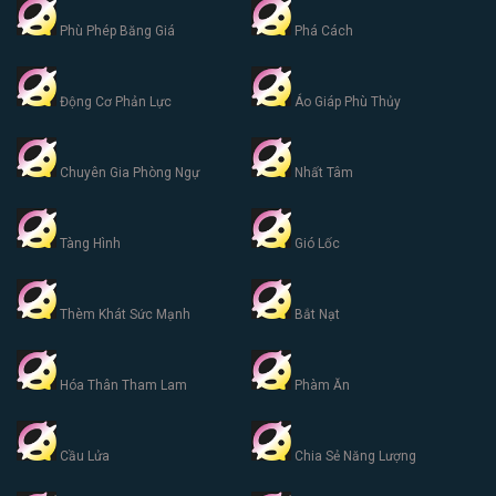
Phù Phép Băng Giá
Phá Cách
Động Cơ Phản Lực
Áo Giáp Phù Thủy
Chuyên Gia Phòng Ngự
Nhất Tâm
Tàng Hình
Gió Lốc
Thèm Khát Sức Mạnh
Bắt Nạt
Hóa Thân Tham Lam
Phàm Ăn
Cầu Lửa
Chia Sẻ Năng Lượng