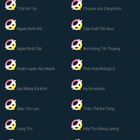
Tí Nị Hỗ Trợ
Chuyên Gia Công Kích
Người Nuôi Sói
Cặp Vuốt Tàn Bạo
Ngàn Nhát Cắt
Anh Hùng Tối Thượng
Huấn Luyện Sức Mạnh
Phối Hợp Khổng Lồ
Đại Mãng Xà Kích
Hạ Knockout
Siêu Tốc Lực
Thân Thể Đá Tảng
Long Tộc
Hấp Thụ Năng Lượng