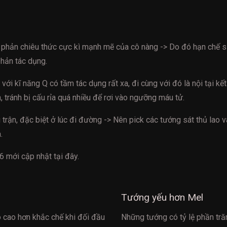
hản chiêu thức cực kì mạnh mẽ của cô nàng -> Do đó hạn chế sử
phản tác dụng.
với kĩ năng Q có tầm tác dụng rất xa, đi cùng với đó là nội tại kế
ận, tránh bị cấu rỉa quá nhiều để rơi vào ngưỡng máu tử.
rận, đặc biệt ở lúc đi đường -> Nên pick các tướng sát thủ lao v
.
16
mới cập nhật tại đây.
Tướng yếu hơn Mel
o cao hơn khắc chế khi đối đầu
Những tướng có tỷ lệ phần tră