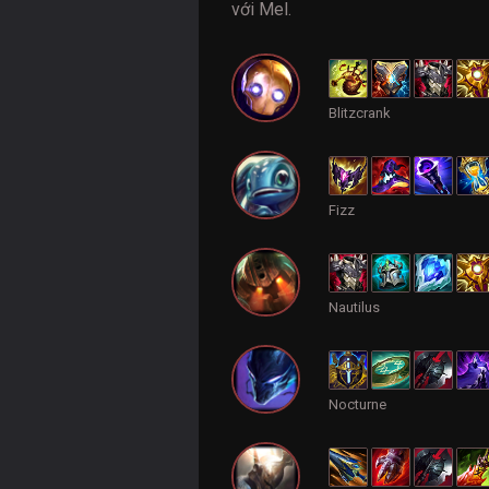
với Mel.
Blitzcrank
Fizz
Nautilus
Nocturne