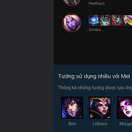
Pantheon
Soraka
Tướng sử dụng nhiều với Mel
Thống kê những tướng được lựa chọn 
Ahri
LeBlanc
Morga