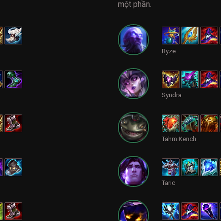
một phần.
Ryze
Syndra
Tahm Kench
Taric