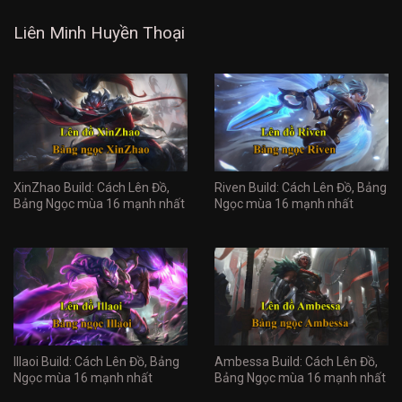
Liên Minh Huyền Thoại
XinZhao Build: Cách Lên Đồ,
Riven Build: Cách Lên Đồ, Bảng
Bảng Ngọc mùa 16 mạnh nhất
Ngọc mùa 16 mạnh nhất
Illaoi Build: Cách Lên Đồ, Bảng
Ambessa Build: Cách Lên Đồ,
Ngọc mùa 16 mạnh nhất
Bảng Ngọc mùa 16 mạnh nhất