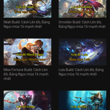
Nilah Build: Cách Lên Đồ, Bảng
Smolder Build: Cách Lên Đồ,
Ngọc mùa 16 mạnh nhất
Bảng Ngọc mùa 16 mạnh nhất
Miss Fortune Build: Cách Lên
Lulu Build: Cách Lên Đồ, Bảng
Đồ, Bảng Ngọc mùa 16 mạnh
Ngọc mùa 16 mạnh nhất
nhất