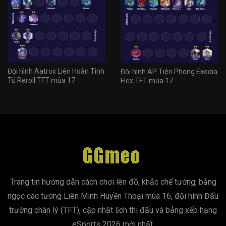
Đội hình Aatrox Liên Hoàn Tinh
Đội hình AP Tiên Phong Exodia
Tú Reroll TFT mùa 17
Flex TFT mùa 17
Trang tin hướng dẫn cách chơi lên đồ, khắc chế tướng, bảng
ngọc các tướng Liên Minh Huyền Thoại mùa 16, đội hình Đấu
trường chân lý (TFT), cập nhật lịch thi đấu và bảng xếp hạng
eSports 2026 mới nhất.