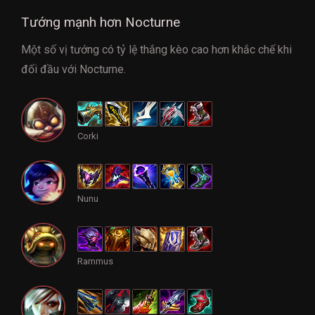
Tướng mạnh hơn Nocturne
Một số vị tướng có tỷ lệ thắng kèo cao hơn khắc chế khi
đối đầu với Nocturne.
Corki
Nunu
Rammus