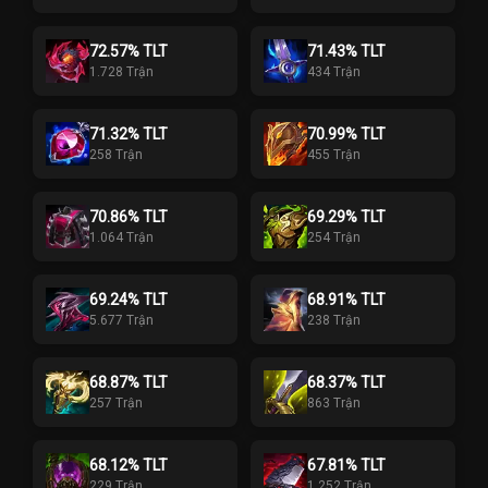
72.57% TLT
71.43% TLT
1.728 Trận
434 Trận
71.32% TLT
70.99% TLT
258 Trận
455 Trận
70.86% TLT
69.29% TLT
1.064 Trận
254 Trận
69.24% TLT
68.91% TLT
5.677 Trận
238 Trận
68.87% TLT
68.37% TLT
257 Trận
863 Trận
68.12% TLT
67.81% TLT
229 Trận
1.252 Trận