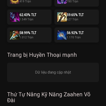
419 Trận
780 Trận
62.43% TLT
59.65% TLT
1.549 Trận
627 Trận
58.99% TLT
56.92% TLT
1.012 Trận
1.170 Trận
Trang bị Huyền Thoại mạnh
Dữ liệu đang cập nhật
Thứ Tự Nâng Kỹ Năng Zaahen Võ
Đài