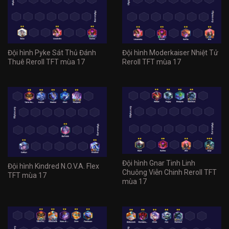
Đội hình Pyke Sát Thủ Đánh
Đội hình Moderkaiser Nhiệt Tử
Thuê Reroll TFT mùa 17
Reroll TFT mùa 17
Đội hình Gnar Tinh Linh
Đội hình Kindred N.O.V.A. Flex
Chuông Viễn Chinh Reroll TFT
TFT mùa 17
mùa 17