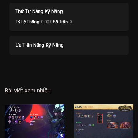
Thứ Tự Nâng Kỹ Năng
Tỷ Lệ Thắng:
0.00%
Số Trận:
0
Ưu Tiên Nâng Kỹ Năng
Bài viết xem nhiều