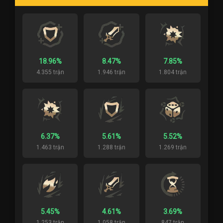
18.96%
8.47%
7.85%
4.355 trận
1.946 trận
1.804 trận
6.37%
5.61%
5.52%
1.463 trận
1.288 trận
1.269 trận
5.45%
4.61%
3.69%
1.253 trận
1.058 trận
847 trận