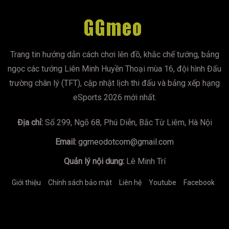
Trang tin hướng dẫn cách chơi lên đồ, khắc chế tướng, bảng
ngọc các tướng Liên Minh Huyền Thoại mùa 16, đội hình Đấu
trường chân lý (TFT), cập nhật lịch thi đấu và bảng xếp hạng
eSports 2026 mới nhất.
Địa chỉ:
Số 299, Ngõ 68, Phú Diễn, Bắc Từ Liêm, Hà Nội
Email:
ggmeodotcom@gmail.com
Quản lý nội dung:
Lê Minh Trí
Giới thiệu
Chính sách bảo mật
Liên hệ
Youtube
Facebook
https://mumoira.tv
lmss
xoilac
xoilac
trực tiếp bóng đá
Xôi
Lạc TV
Jun88
socolive
https://bongdalu.us.com/
game đổi