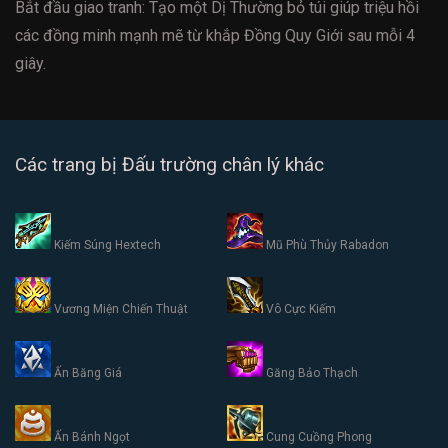
Bắt đầu giao tranh: Tạo một Dị Thường bỏ túi giúp triệu hồi
các đồng minh mạnh mẽ từ khắp Đồng Quy Giới sau mỗi 4
giây.
Các trang bị Đấu trường chân lý khác
Kiếm Súng Hextech
Mũ Phù Thủy Rabadon
Vương Miện Chiến Thuật
Vô Cực Kiếm
Ấn Băng Giá
Găng Bảo Thạch
Ấn Bánh Ngọt
Cung Cuồng Phong