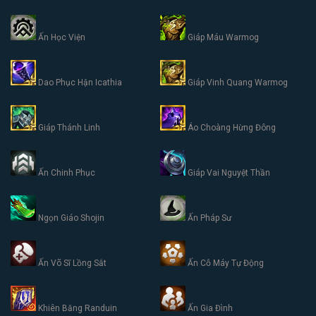
Ấn Học Viện
Giáp Máu Warmog
Dao Phục Hận Icathia
Giáp Vinh Quang Warmog
Giáp Thánh Linh
Áo Choàng Hừng Đông
Ấn Chinh Phục
Giáp Vai Nguyệt Thần
Ngọn Giáo Shojin
Ấn Pháp Sư
Ấn Võ Sĩ Lồng Sắt
Ấn Cỗ Máy Tự Động
Khiên Băng Randuin
Ấn Gia Đình