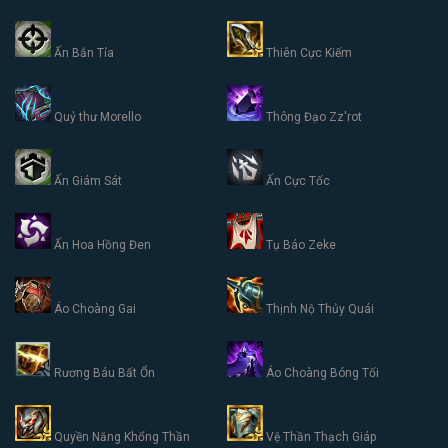
Ấn Bắn Tỉa
Thiên Cực Kiếm
Quỷ thư Morello
Thông Đạo Zz'rot
Ấn Giám Sát
Ấn Cực Tốc
Ấn Hoa Hồng Đen
Tụ Báo Zeke
Áo Choàng Gai
Thịnh Nộ Thủy Quái
Rương Báu Bất Ổn
Áo Choàng Bóng Tối
Quyền Năng Khổng Thần
Vệ Thần Thạch Giáp