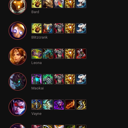
Bard
Blitzcrank
Leona
Maokai
Vayne