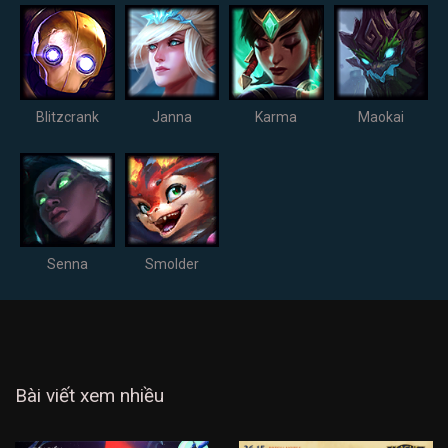
Blitzcrank
Janna
Karma
Maokai
Senna
Smolder
Bài viết xem nhiều