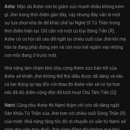
Ashe
: Mặc dù Ashe còn bị giảm sức mạnh nhiều không kém
gì Jhin trong thời điểm gần đây, vậy nhưng đây vẫn là một
sự lựa chọn khá ổn để khắc chế lại Nghệ Sĩ Tử Thần trong
thời điểm hiện tại. Chỉ cần với một cú Đại Băng Tiễn (R),
Ashe có cơ hội rất cao để ngắt lại chiêu cuối của Jhin khi mà
hắn ta đang phải đứng yên và còn mải mê ngắm vào những
con mồi đang ở trước mắt.
Khả năng làm chậm khó chịu cộng thêm sức bắn tốt của
Ashe sẽ khiến Jhin không thể thả diều được dễ dàng và nếu
cả hai đứng lại tay đôi với nhau thì Ashe vẫn sẽ có lợi hơn
nếu đã đủ điểm cộng dồn để kích hoạt Chú Tâm Tiễn (Q).
Nami
: Cũng như Ashe thì Nami thậm chí còn dễ dàng ngắt
Sân Khấu Tử Thần của Jhin hơn với chiêu cuối Sóng Thần (R)
của mình. Khả năng tăng tốc độ di chuyển có sẵn từ Nami sẽ
giúp cho việc truy đuổi Jhin cùng đồng đội không quá khó