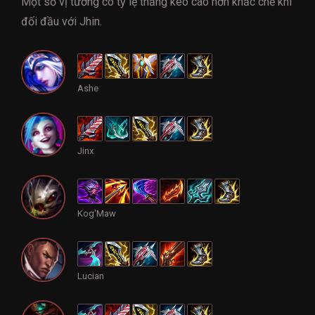
Một số vị tướng có tỷ lệ thắng kèo cao hơn khắc chế khi
đối đầu với Jhin.
Ashe
Jinx
Kog'Maw
Lucian