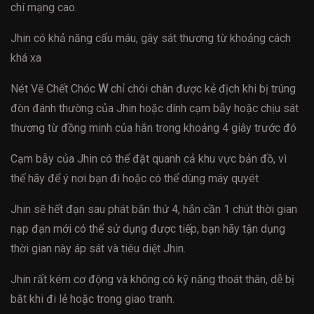
chí mạng cao.
Jhin có khả năng cẩu máu, gây sát thương từ khoảng cách
khá xa
Nét Vẽ Chết Chóc
W
chỉ chói chân được kẻ địch khi bị trúng
đòn đánh thường của Jhin hoặc dính cạm bẫy hoặc chịu sát
thương từ đồng minh của hắn trong khoảng 4 giây trước đó
Cạm bẫy của Jhin có thể đặt quanh cả khu vực bản đồ, vì
thế hãy để ý nơi bạn đi hoặc có thể dùng máy quyét
Jhin sẽ hết đạn sau phát bắn thứ 4, hắn cần 1 chút thời gian
nạp đạn mới có thể sử dụng được tiếp, bạn hãy tận dụng
thời gian này áp sát và tiêu diệt Jhin.
Jhin rất kém cơ động và không có kỹ năng thoát thân, dễ bị
bắt khi đi lẻ hoặc trong giao tranh.