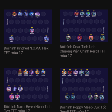
Đội hình Gnar Tinh Linh
Đội hình Kindred N.O.V.A. Flex
Chuông Viễn Chinh Reroll TFT
TFT mùa 17
mùa 17
Đội hình Nami Riven Hành Tinh
Đội hình Poppy Meep Cực Tốc
Flex TFT mùa 17
Reroll TFT mùa 17