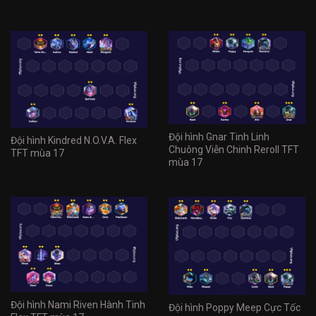
Đội hình Gnar Tinh Linh
Đội hình Kindred N.O.V.A. Flex
Chuông Viễn Chinh Reroll TFT
TFT mùa 17
mùa 17
Đội hình Nami Riven Hành Tinh
Đội hình Poppy Meep Cực Tốc