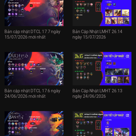
Bản cập nhật DTCL 17.7 ngày
Bản Cập Nhật LMHT 26.14
15/07/2026 mới nhất
ngày 15/07/2026
Bản cập nhật DTCL 17.6 ngày
Bản Cập Nhật LMHT 26.13
24/06/2026 mới nhất
ngày 24/06/2026