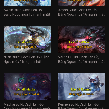
Swain Build: Cách Lên Đồ,
Xayah Build: Cách Lên Đồ,
Bảng Ngọc mùa 16 mạnh nhất
Bảng Ngọc mùa 16 mạnh nhất
Nilah Build: Cách Lên Đồ, Bảng
Vel'Koz Build: Cách Lên Đồ,
Ngọc mùa 16 mạnh nhất
Bảng Ngọc mùa 16 mạnh nhất
Maokai Build: Cách Lên Đồ,
Kennen Build: Cách Lên Đồ,
Bảng Ngọc mùa 16 mạnh nhất
Bảng Ngọc mùa 16 mạnh nhất