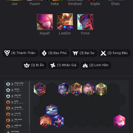
Jax
Yuumi
Irelia
Kindred
Kayle
Shen
Xayah
LeeSin
Yone
(4)
Thánh Thần
(3)
Đao Phủ
(3)
Đại Sư
(2)
Song Đấu
(2)
Bí Ẩn
(1)
Nhẫn Giả
(2)
Linh Hồn