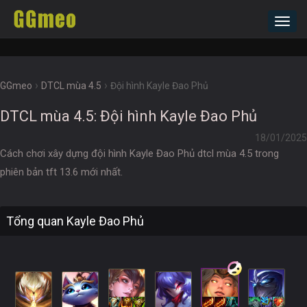
Toggl
navig
›
›
GGmeo
DTCL mùa 4.5
Đội hình Kayle Đao Phủ
DTCL mùa 4.5: Đội hình Kayle Đao Phủ
18/01/2025
Cách chơi xây dựng đội hình Kayle Đao Phủ dtcl mùa 4.5 trong
phiên bản tft 13.6 mới nhất.
Tổng quan Kayle Đao Phủ