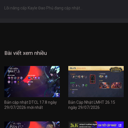
Lõi nâng cấp Kayle Đao Phủ đang cập nhật...
Bài viết xem nhiều
Bản cập nhật DTCL 17.8 ngày
Bản Cập Nhật LMHT 26.15
29/07/2026 mới nhất
ngày 29/07/2026