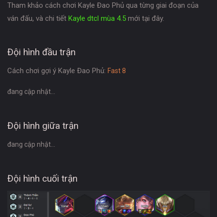
Tham khảo cách chơi Kayle Đao Phủ qua từng giai đoạn của
ván đấu, và chi tiết
Kayle dtcl mùa 4.5
mới tại đây.
Đội hình đầu trận
Cách chơi gợi ý Kayle Đao Phủ:
Fast 8
đang cập nhật...
Đội hình giữa trận
đang cập nhật...
Đội hình cuối trận