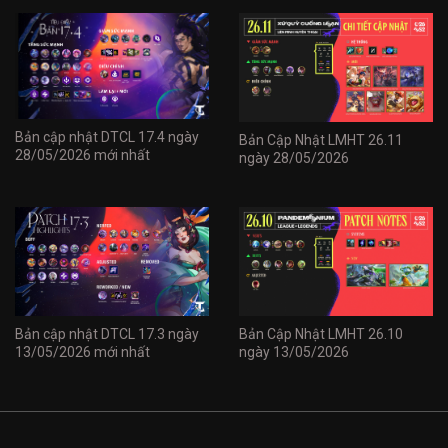
Bản cập nhật DTCL 17.4 ngày
Bản Cập Nhật LMHT 26.11
28/05/2026 mới nhất
ngày 28/05/2026
Bản cập nhật DTCL 17.3 ngày
Bản Cập Nhật LMHT 26.10
13/05/2026 mới nhất
ngày 13/05/2026