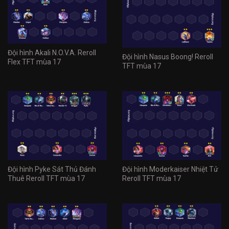
Đội hình Akali N.O.V.A. Reroll
Đội hình Nasus Boong! Reroll
Flex TFT mùa 17
TFT mùa 17
Đội hình Pyke Sát Thủ Đánh
Đội hình Moderkaiser Nhiệt Tử
Thuê Reroll TFT mùa 17
Reroll TFT mùa 17