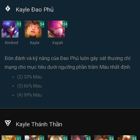
Kayle Đao Phủ
$3
$4
$4
Kindred
Kayle
Xayah
Đòn đánh và kỹ năng của Đao Phủ luôn gây sát thương chí
mạng cho mục tiêu dưới ngưỡng phần trăm Máu nhất định.
(2) 33% Máu
(3) 66% Máu
(4) 99% Máu
Kayle Thánh Thần
$1
$1
$2
$3
$4
$5