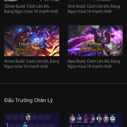
Zilean Build: Cách Lên Đồ,
Sivir Build: Cách Lên Đồ, Bảng
Bảng Ngọc mùa 16 mạnh nhất
Ngọc mùa 16 mạnh nhất
Annie Build: Cách Lên Đồ, Bảng
Illaoi Build: Cách Lên Đồ, Bảng
Ngọc mùa 16 mạnh nhất
Ngọc mùa 16 mạnh nhất
Đấu Trường Chân Lý