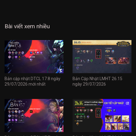
Bài viết xem nhiều
Bản cập nhật DTCL 17.8 ngày
Bản Cập Nhật LMHT 26.15
29/07/2026 mới nhất
ngày 29/07/2026