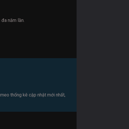
i đa năm lần.
ggmeo thống kê cập nhật mới nhất,