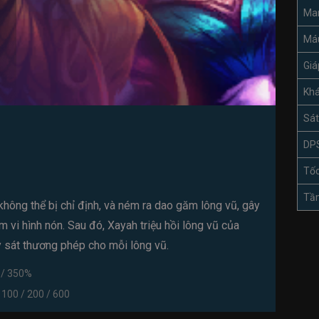
Ma
Má
Giá
Kh
Sát
DP
Tốc
Tầ
không thể bị chỉ định, và ném ra dao găm lông vũ, gây
 vi hình nón. Sau đó, Xayah triệu hồi lông vũ của
y sát thương phép cho mỗi lông vũ.
 / 350%
 100 / 200 / 600