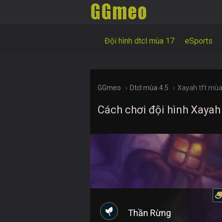
Đội hình dtcl mùa 17
eSports
GGmeo
Dtcl mùa 4.5
Xayah tft mùa
Cách chơi đội hình Xaya
Thần Rừng