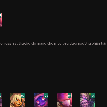
4
uôn gây sát thương chí mạng cho mục tiêu dưới ngưỡng phần tră
2
$3
$3
$4
$5