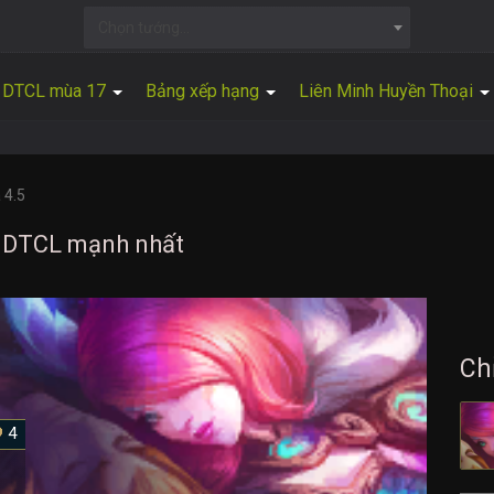
Chọn tướng...
DTCL mùa 17
Bảng xếp hạng
Liên Minh Huyền Thoại
 4.5
h DTCL mạnh nhất
Ch
4