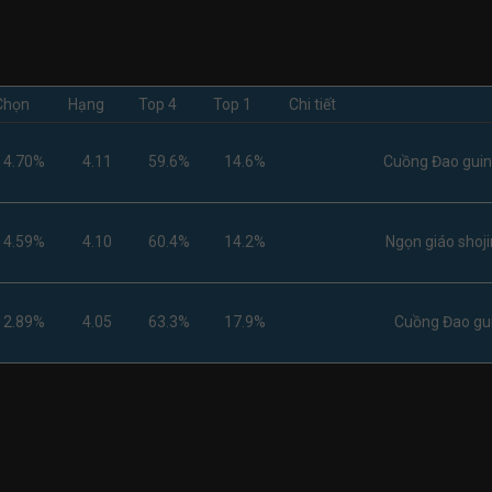
Chọn
Hạng
Top 4
Top 1
Chi tiết
4.70%
4.11
59.6%
14.6%
Cuồng Đao guin
4.59%
4.10
60.4%
14.2%
Ngọn giáo shoji
2.89%
4.05
63.3%
17.9%
Cuồng Đao gui