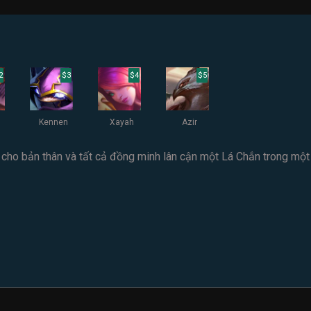
2
$3
$4
$5
Kennen
Xayah
Azir
ao cho bản thân và tất cả đồng minh lân cận một Lá Chắn trong mộ