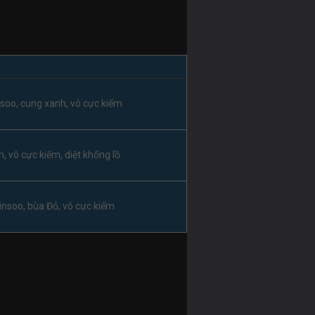
soo, cung xanh, vô cực kiếm
n, vô cực kiếm, diệt khổng lồ
nsoo, bùa Đỏ, vô cực kiếm