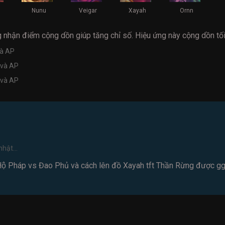
Nunu
Veigar
Xayah
Ornn
ng nhận điểm cộng dồn giúp tăng chỉ số. Hiệu ứng này cộng dồn tố
và AP
 và AP
 và AP
hật...
Hộ Pháp vs Đao Phủ và cách lên đồ Xayah tft Thần Rừng được 