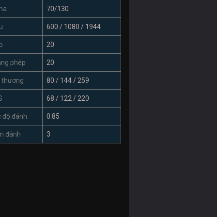
na
70/130
u
600 / 1080 / 1944
p
20
áng phép
20
 thương
80 / 144 / 259
S
68 / 122 / 220
 độ đánh
0.85
m đánh
3