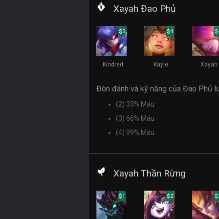
Xayah Đao Phủ
$3
$4
$
Kindred
Kayle
Xayah
Đòn đánh và kỹ năng của Đao Phủ l
(2) 33% Máu
(3) 66% Máu
(4) 99% Máu
Xayah Thần Rừng
$1
$2
$