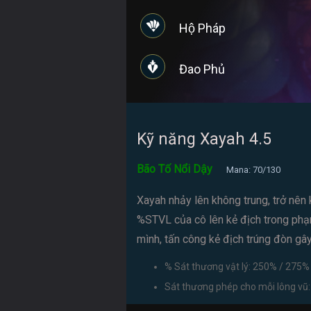
Hộ Pháp
Đao Phủ
Kỹ năng Xayah 4.5
Bão Tố Nổi Dậy
Mana: 70/130
Xayah nhảy lên không trung, trở nên 
%STVL của cô lên kẻ địch trong phạm
mình, tấn công kẻ địch trúng đòn gâ
% Sát thương vật lý: 250% / 275%
Sát thương phép cho mỗi lông vũ: