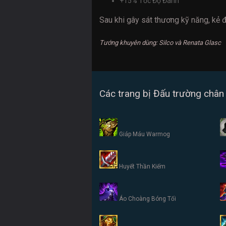
+15% Tốc Độ Đánh
Sau khi gây sát thương kỹ năng, kẻ 
Tướng khuyên dùng: Silco và Renata Glasc
Các trang bị Đấu trường chân 
Giáp Máu Warmog
Huyết Thần Kiếm
Áo Choàng Bóng Tối