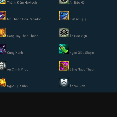
Thánh Kiếm Hextech
Ấn Bảo Hộ
Mũ Thăng Hoa Rabadon
Diệt Ác Quỷ
Găng Tay Thần Thánh
Ấn Học Viện
Cung Xanh
Ngọn Giáo Shojin
Ấn Chinh Phục
Găng Ngọc Thạch
Ngọc Quá Khổ
Ấn Vệ Binh