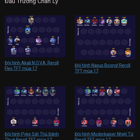
Đấu Trường Chân Lý
Đội hình Akali N.O.V.A. Reroll
Đội hình Nasus Boong! Reroll
Flex TFT mùa 17
TFT mùa 17
Đội hình Pyke Sát Thủ Đánh
Đội hình Moderkaiser Nhiệt Tử
Thuê Reroll TFT mùa 17
Reroll TFT mùa 17