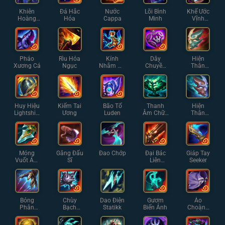
Khiên
Đá Hắc
Nước
Lõi Bình
Khế Ước
Hoàng
Hóa
Cappa
Minh
Vĩnh
Hôn
Hằng
Pháo
Rìu Hỏa
Kính
Dây
Hiện
Xương Cá
Ngục
Nhắm Ma
Chuyền
Thân
Pháp
Tự Lực
Phản
Chiếu Cỡ
Nhỏ
Huy Hiệu
Kiếm Tai
Bão Tố
Thanh
Hiện
Lightshiel
Ương
Luden
Âm Chữa
Thân
d
Lành
Phản
Chiếu
Móng
Găng Đấu
Đao Chớp
Đại Bác
Giáp Tay
Vuốt Ám
Sĩ
Liên
Seeker
Muội
Thanh
Bóng
Chùy
Dao Điện
Gươm
Áo
Phân
Bạch
Statikk
Biến Ảnh
Choàng
Thân
Ngân
Mờ Ám