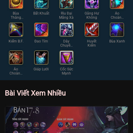
Bùa
Bất Khuất
Rìu Đại
Găng Hư
Áo
Thăng
Mãng Xà
Không
Choàng
Hoa
Diệt Vong
Kiếm B.F.
Đao Tím
Dây
Huyết
Bùa Xanh
Chuyền
Kiếm
Chữ Thập
Áo
Giáp Lưới
Cốc Sức
Choàng
Mạnh
Gai
Bài Viết Xem Nhiều