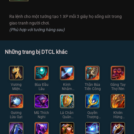
Ra lệnh cho một tướng tạo 1 XP mỗi 3 giây họ sống sót trong
giao tranh người chơi.
(Phù hợp với tướng hàng sau)
Những trang bị DTCL khác
Vương
Bùa Đầu
Kính
Thần Búa
Găng Tay
Miện
Lâu
Nhắm
Tiến Công
Thợ Rèn
Demacia
Thiện Xạ
Gương
Mũ Thích
Lá Chắn
Quyền
Khiên
Lừa Gạt
Nghi
Quân
Trượng
Hừng
Đoàn
Thiên
Đông
Thần