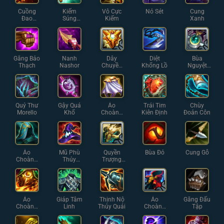
Cuồng
Kiếm
Vô Cực
Nỏ Sét
Cung
Đao
Súng
Kiếm
Xanh
Guinsoo
Hextech
Găng Bảo
Nanh
Dây
Diệt
Bùa
Thạch
Nashor
Chuyền
Khổng Lồ
Nguyệt
Iron Solari
Thạch
Quỷ Thư
Gậy Quá
Áo
Trái Tim
Chùy
Morello
Khổ
Choàng
Kiên Định
Đoản Côn
Bạc
Áo
Mũ Phù
Quyền
Bùa Đỏ
Cung Gỗ
Choàng
Thủy
Trượng
Thủy
Rabadon
Thánh
Ngân
Quang
Áo
Giáp Tâm
Thịnh Nộ
Áo
Găng Đấu
Choàng
Linh
Thủy Quái
Choàng
Tập
Lửa
Tĩnh Lặng