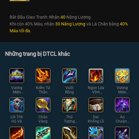
Bắt Đầu Giao Tranh: Nhận
40
Năng Lượng.
Khi còn 40% Máu, nhận
30 Năng Lượng
và Lá Chắn bằng
40%
Máu tối đa
.
Những trang bị DTCL khác
Vương
Kiếm Tử
Vuốt
Ngọn Lửa
Vương
Miện
Thần
Rồng
Vĩnh
Miện
Hoàng
Hằng
Chiến
Gia
Thuật
Lời Thề
Chảo
Thú
Đai
Áo
Hộ Vệ
Vàng
Tượng
Khổng Lồ
Choàng
Thạch
Bóng Tối
Giáp