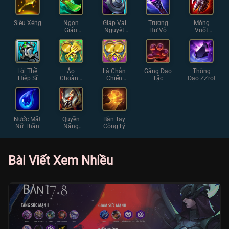
Siêu Xẻng
Ngọn
Giáp Vai
Trượng
Móng
Giáo
Nguyệt
Hư Vô
Vuốt
Shojin
Thần
Sterak
Lời Thề
Áo
Lá Chắn
Găng Đạo
Thông
Hiệp Sĩ
Choàng
Chiến
Tặc
Đạo Zz'rot
Chiến
Thuật
Thuật
Nước Mắt
Quyền
Bàn Tay
Nữ Thần
Năng
Công Lý
Khổng Lồ
Bài Viết Xem Nhiều