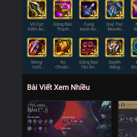
Sáng
Gia Ánh
Sáng
Vô Cực
Găng Bảo
Cung
Quỷ Thư
Kiếm Ánh
Thạch
Xanh Ánh
Morello
N
Sáng
Ánh Sáng
Sáng
Ánh Sáng
Án
Móng
Áo
Găng Đạo
Quyền
Vuốt
Choàng
Tặc Ánh
Năng
Đo
Sterak
Lửa Ánh
Sáng
Khổng Lồ
Án
Ánh Sáng
Sáng
Ánh Sáng
Bài Viết Xem Nhiều