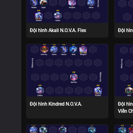
Đội hình Akali N.O.V.A. Flex
Đội hì
Đội hình Kindred N.O.V.A.
Đội hì
Viễn C