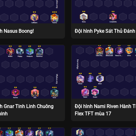
nh Nasus Boong!
Đội hình Pyke Sát Thủ Đánh
nh Gnar Tinh Linh Chuông
Đội hình Nami Riven Hành T
hinh
Flex TFT mùa 17