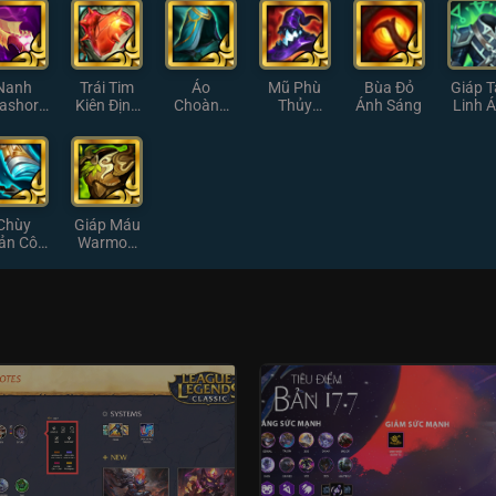
Giáp Ánh
Ánh S
Sáng
Nanh
Trái Tim
Áo
Mũ Phù
Bùa Đỏ
Giáp 
ashor
Kiên Định
Choàng
Thủy
Ánh Sáng
Linh 
h Sáng
Ánh Sáng
Thủy
Rabadon
Sán
Ngân Ánh
Ánh Sáng
Sáng
Chùy
Giáp Máu
ản Côn
Warmog
h Sáng
Ánh Sáng