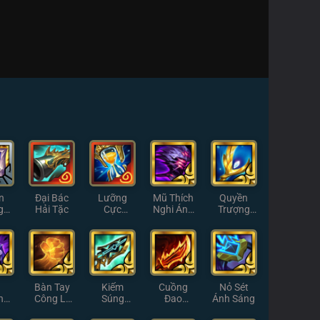
n
Đại Bác
Lưỡng
Mũ Thích
Quyền
g
Hải Tặc
Cực
Nghi Ánh
Trượng
in
Zhonya
Sáng
Thiên
Thần Ánh
Sáng
Bàn Tay
Kiếm
Cuồng
Nỏ Sét
ng
Công Lý
Súng
Đao
Ánh Sáng
Tối
Ánh Sáng
Hextech
Guinsoo