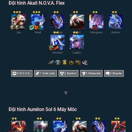
Đội hình Akali N.O.V.A. Flex
✭
✭
✭
✭
✭
✭
✭
✭
✭
✭
✭
✭
✭
✭
Jax
Akali
Maokai
✭
✭
✭
Urgot
✭
Morgana
Aatrox
Kindred
Caitlyn
5
N.O.V.A.
1
Dark Lady
2
Bastion
2
Marauder
2
Brawler
🔽
Đội hình Aurelion Sol 6 Máy Móc
✭
✭
✭
✭
✭
✭
✭
✭
✭
✭
✭
✭