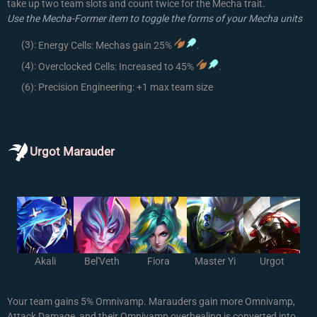
take up two team slots and count twice for the Mecha trait.
Use the Mecha-Former item to toggle the forms of your Mecha units
(3):
Energy Cells: Mechas gain 25%
.
(4):
Overclocked Cells: Increased to 45%
.
(6):
Precision Engineering: +1 max team size
Urgot Marauder
Akali
Bel'Veth
Fiora
Master Yi
Urgot
Your team gains 5% Omnivamp. Marauders gain more Omnivamp,
Attack Damage, and their Omnivamp overhealing is converted into