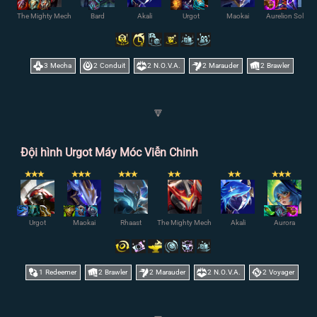
The Mighty Mech
Bard
Akali
Urgot
Maokai
Aurelion Sol
3
Mecha
2
Conduit
2
N.O.V.A.
2
Marauder
2
Brawler
🔽
Đội hình Urgot Máy Móc Viễn Chinh
✭
✭
✭
✭
✭
✭
✭
✭
✭
✭
✭
✭
✭
✭
✭
✭
Urgot
Maokai
Rhaast
The Mighty Mech
Akali
Aurora
1
Redeemer
2
Brawler
2
Marauder
2
N.O.V.A.
2
Voyager