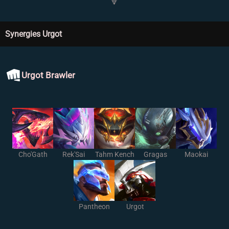
🔽
Synergies Urgot
Urgot Brawler
Cho'Gath
Rek'Sai
Tahm Kench
Gragas
Maokai
Pantheon
Urgot