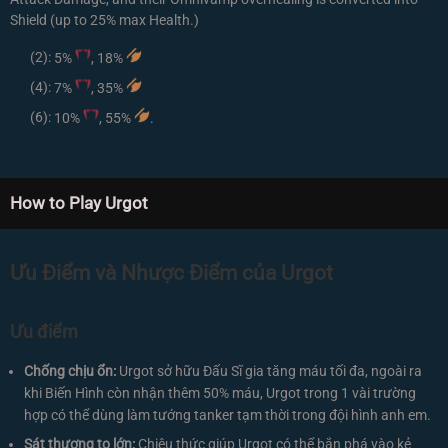
Shield (up to 25% max Health.)
(2):
5%
, 18%
(4):
7%
, 35%
(6):
10%
, 55%
.
How to Play Urgot
Ưu Điểm và Nhược Điểm của Urgot
Ưu điểm
Chống chịu ổn:
Urgot sở hữu Đấu Sĩ gia tăng máu tối đa, ngoài ra
khi Biến Hình còn nhận thêm 50% máu, Urgot trong 1 vài trường
hợp có thể dùng làm tướng tanker tạm thời trong đội hình anh em.
Sát thương to lớn:
Chiêu thức giúp Urgot có thể bắn phá vào kẻ