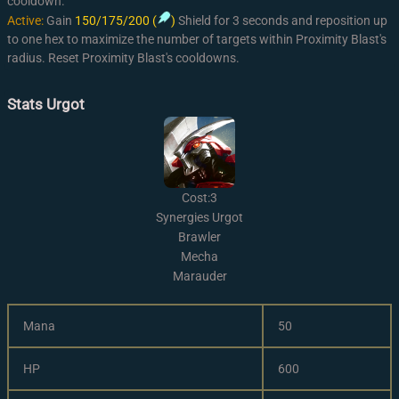
cooldown.
Active:
Gain
150/175/200 (
)
Shield for 3 seconds and reposition up
to one hex to maximize the number of targets within Proximity Blast's
radius. Reset Proximity Blast's cooldowns.
Stats Urgot
Cost:3
Synergies Urgot
Brawler
Mecha
Marauder
Mana
50
HP
600