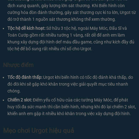
địch xung quanh, gây lượng lớn sát thương. Khi Biến hình còn
cường hóa đòn đánh thường, gây sát thương cực kì to lớn, Urgot từ
đó trở thành 1 nguồn sát thương không thể xem thường.
Tộc hệ dễ kích hoạt:
Sở hữu 3 tộc hệ, ngoài Máy Móc, Đấu Sĩ và
Toán Cướp gồm rất nhiều tướng 1 vàng, rất dễ để anh em làm
khung xây dựng đội hình def máu đầu game, cũng như kích đầy đủ
tộc hệ để bổ sung rất nhiều chỉ số cho Urgot.
Nhược điểm
Tốc độ đánh thấp:
Urgot khi biến hình có tốc độ đánh khá thấp, do
đó đôi khi sẽ gặp khó khăn trong việc giải quyết mục tiêu nhanh
chóng.
Chiếm 2 slot:
Điểm yếu cố hữu của các tướng Máy Móc, để phát
huy tối đa sức mạnh thì cần biến hình, nhưng khi đó lại chiếm 2 slot,
khiến anh em gặp ít nhiều khó khăn trong việc xây dựng đội hình.
Mẹo chơi Urgot hiệu quả