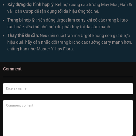
Xây dựng đội hình hợp lý:
Kết hợp cùng các tướng Máy Móc, Đấu Sĩ
và Toán Cướp để tận dụng tối đa hiệu ứng tộc hệ.
Trang bị hợp lý.:
Nên dùng Urgot làm carry khi có các trang bị tạo
tác hoặc siêu thú phù hợp để phát huy tối đa sức mạnh.
Thay thế khi cần:
Nếu đến cuối trận mà Urgot không còn giữ được
hiệu quả, hãy cân nhắc đổi trang bị cho các tướng carry mạnh hơn,
chẳng hạn như Master Yi hay Fiora.
Comment