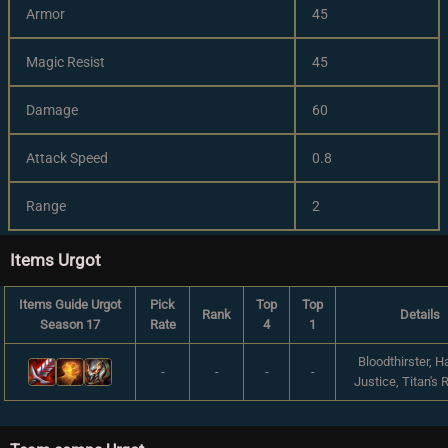
Armor
45
Magic Resist
45
Damage
60
Attack Speed
0.8
Range
2
Items Urgot
Items Guide Urgot
Pick
Top
Top
Rank
Details
Season 17
Rate
4
1
Bloodthirster, H
-
-
-
-
Justice, Titan's 