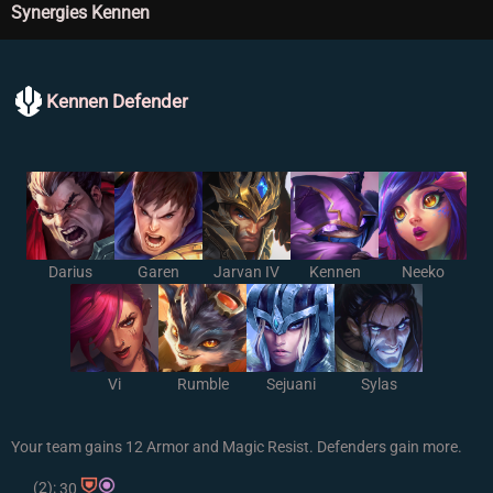
Synergies Kennen
Kennen Defender
Darius
Garen
Jarvan IV
Kennen
Neeko
Vi
Rumble
Sejuani
Sylas
Your team gains 12 Armor and Magic Resist. Defenders gain more.
(2):
30