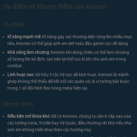
Ưu điểm và Nhược điểm của Kennen
Ưu điểm
Kĩ năng mạnh mẽ:
Kĩ năng gây sát thương diện rộng lên nhiều mục
tiêu, Kennen có thể giúp anh em def máu đầu game cực dễ dàng.
Khả năng làm choáng:
Kennen khi dùng chiêu có thể làm choáng
số lượng lớn kẻ địch, tạo nên lợi thế cực kì lớn cho anh em trong
combat.
Linh hoạt cao:
Sở hữu 3 tộc hệ cực dễ kích hoạt, Kennen là mảnh
ghép không thể thiếu để kết nối các quân cờ, là vị tướng bắt buộc
trong 1 số đội hình flex trong meta hiện tại.
Nhược điểm
Điều kiện mở khóa khó:
Để có Kennen, chúng ta cần 6 cấp sao của
các tướng Ionia, Yordle hay Vệ Quân, điều thường rất khó nếu như
anh em không triển khai theo các hướng này.