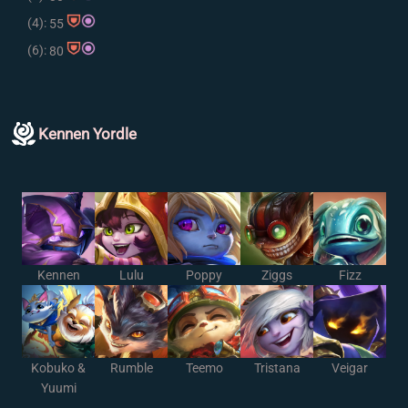
(4):
55
(6):
80
Kennen Yordle
Kennen
Lulu
Poppy
Ziggs
Fizz
Kobuko &
Rumble
Teemo
Tristana
Veigar
Yuumi