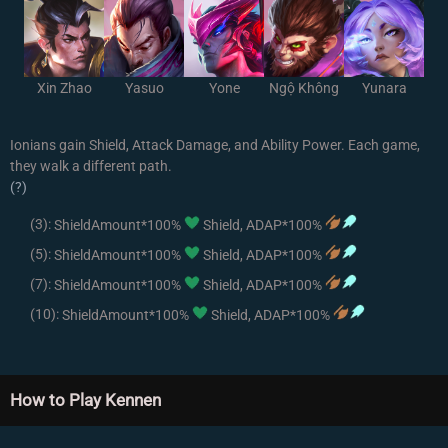
Xin Zhao
Yasuo
Yone
Ngộ Không
Yunara
Ionians gain Shield, Attack Damage, and Ability Power. Each game,
they walk a different path.
(?)
(3):
ShieldAmount*100%
Shield, ADAP*100%
(5):
ShieldAmount*100%
Shield, ADAP*100%
(7):
ShieldAmount*100%
Shield, ADAP*100%
(10):
ShieldAmount*100%
Shield, ADAP*100%
How to Play Kennen