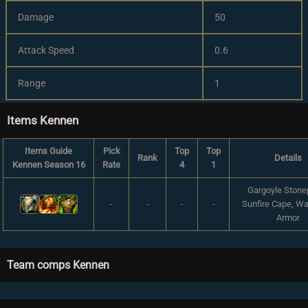
Damage
50
Attack Speed
0.6
Range
1
Items Kennen
Items Guide
Pick
Top
Top
Rank
Details
Kennen Season 16
Rate
4
1
Gargoyle Stonep
-
-
-
-
Sunfire Cape, W
Armor
Team comps Kennen