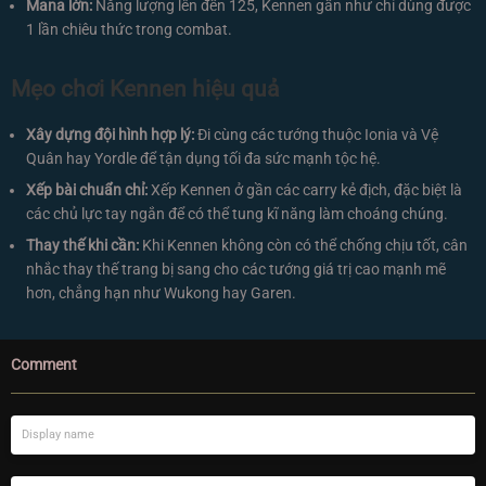
Mana lớn:
Năng lượng lên đến 125, Kennen gần như chỉ dùng được
1 lần chiêu thức trong combat.
Mẹo chơi Kennen hiệu quả
Xây dựng đội hình hợp lý:
Đi cùng các tướng thuộc Ionia và Vệ
Quân hay Yordle để tận dụng tối đa sức mạnh tộc hệ.
Xếp bài chuẩn chỉ:
Xếp Kennen ở gần các carry kẻ địch, đặc biệt là
các chủ lực tay ngắn để có thể tung kĩ năng làm choáng chúng.
Thay thế khi cần:
Khi Kennen không còn có thể chống chịu tốt, cân
nhắc thay thế trang bị sang cho các tướng giá trị cao mạnh mẽ
hơn, chẳng hạn như Wukong hay Garen.
Comment