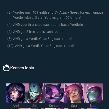
(2):
Yordles gain 40 Health and 5% Attack Speed for each unique
Yordle fielded. 3 star Yordles grant 50% more!
(4):
AND your first shop each round has a Yordle in it!
(6):
AND get 2 free rerolls each round!
(8):
AND get a Yordle Grab Bag each round!
(10):
AND get a Yordle Grab Bag each round!
Kennen Ionia
Ahri
Jhin
Kennen
Sett
Shen