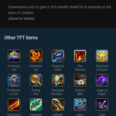
Command a unit to gain a 20% Health shield for 8 seconds at the
start of combat.
(Good on tanks)
Other TFT items
Crowngu
Deathbla
Dragon's
The
Tactician'
ard
de
Claw
Eternal
s Crown
Flame
Protector'
Frying
Gargoyle
Giant's
Edge of
s Vow
Pan
Stoneplat
Belt
Night
e
Guinsoo's
Hextech
Infinity
Ionic
Last