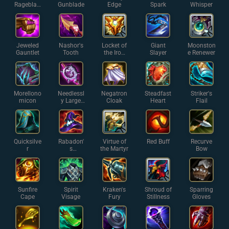
Rageblad
Gunblade
Edge
Spark
Whisper
e
Jeweled
Nashor's
Locket of
Giant
Moonston
Gauntlet
Tooth
the Iron
Slayer
e Renewer
Solari
Morellono
Needlessl
Negatron
Steadfast
Striker's
micon
y Large
Cloak
Heart
Flail
Rod
Quicksilve
Rabadon'
Virtue of
Red Buff
Recurve
r
s
the Martyr
Bow
Deathcap
Sunfire
Spirit
Kraken's
Shroud of
Sparring
Cape
Visage
Fury
Stillness
Gloves