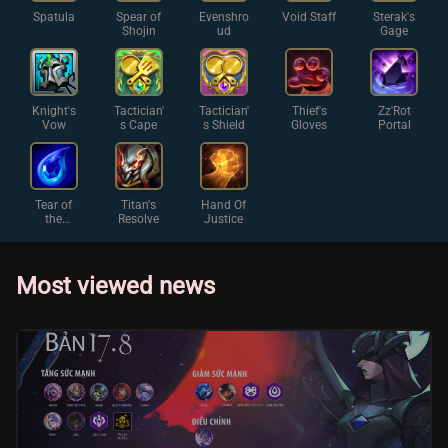
Spatula
Spear of
Evenshro
Void Staff
Sterak's
Shojin
ud
Gage
Knight's
Tactician'
Tactician'
Thief's
Zz'Rot
Vow
s Cape
s Shield
Gloves
Portal
Tear of
Titan's
Hand Of
the
Resolve
Justice
Goddess
Most viewed news