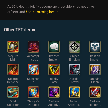
At 60% Health, briefly become untargetable, shed negative
effects, and
heal all missing health
.
Other TFT items
Mogul's
Accompli
Brawler
Sniper
Bastion
Mail
ce's
Emblem
Emblem
Emblem
Gloves
Death's
Manazan
Infinity
Obsidian
Randuin's
Defiance
e
Force
Cleaver
Omen
Gold
Zhonya's
Radiant
Radiant
Radiant
Collector
Paradox
Adaptive
Archangel
Bloodthirs