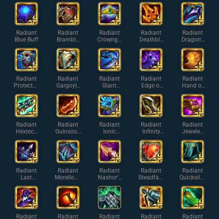
Helm
's Staff
ter
Radiant
Radiant
Radiant
Radiant
Radiant
Blue Buff
Bramble
Crowngu
Deathbla
Dragon's
Vest
ard
de
Claw
Radiant
Radiant
Radiant
Radiant
Radiant
Protector'
Gargoyle
Giant
Edge of
Hand of
s Vow
Stoneplat
Slayer
Night
Justice
e
Radiant
Radiant
Radiant
Radiant
Radiant
Hextech
Guinsoo's
Ionic
Infinity
Jeweled
Gunblade
Rageblad
Spark
Edge
Gauntlet
e
Radiant
Radiant
Radiant
Radiant
Radiant
Last
Morellono
Nashor's
Steadfast
Quicksilve
Whisper
micon
Tooth
Heart
r
Radiant
Radiant
Radiant
Radiant
Radiant