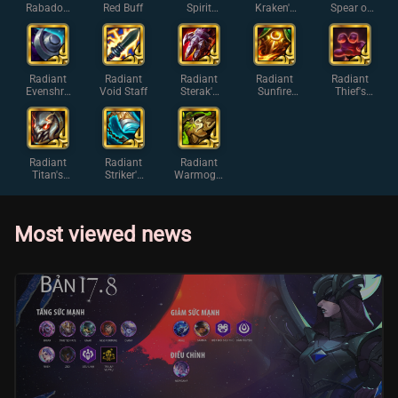
Rabadon'
Red Buff
Spirit
Kraken's
Spear of
s
Visage
Fury
Shojin
Deathcap
Radiant
Radiant
Radiant
Radiant
Radiant
Evenshro
Void Staff
Sterak's
Sunfire
Thief's
ud
Gage
Cape
Gloves
Radiant
Radiant
Radiant
Titan's
Striker's
Warmog's
Resolve
Flail
Armor
Most viewed news