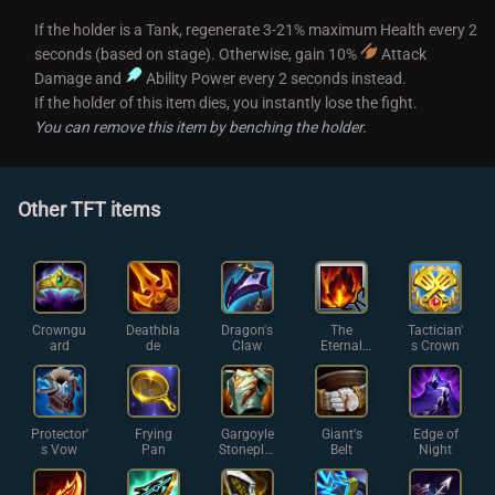
If the holder is a Tank, regenerate 3-21% maximum Health every 2
seconds (based on stage). Otherwise, gain 10%
Attack
Damage and
Ability Power every 2 seconds instead.
If the holder of this item dies, you instantly lose the fight.
You can remove this item by benching the holder.
Other TFT items
Crowngu
Deathbla
Dragon's
The
Tactician'
ard
de
Claw
Eternal
s Crown
Flame
Protector'
Frying
Gargoyle
Giant's
Edge of
s Vow
Pan
Stoneplat
Belt
Night
e