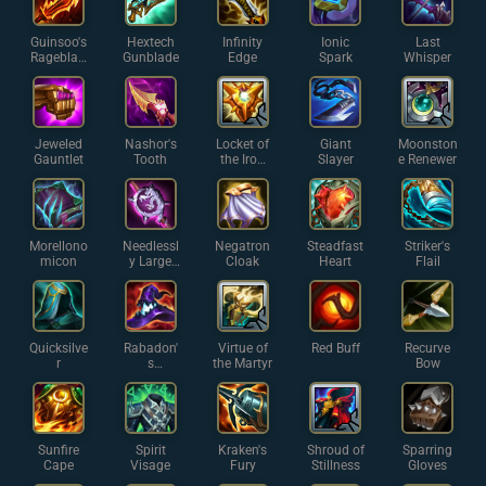
Guinsoo's
Hextech
Infinity
Ionic
Last
Rageblad
Gunblade
Edge
Spark
Whisper
e
Jeweled
Nashor's
Locket of
Giant
Moonston
Gauntlet
Tooth
the Iron
Slayer
e Renewer
Solari
Morellono
Needlessl
Negatron
Steadfast
Striker's
micon
y Large
Cloak
Heart
Flail
Rod
Quicksilve
Rabadon'
Virtue of
Red Buff
Recurve
r
s
the Martyr
Bow
Deathcap
Sunfire
Spirit
Kraken's
Shroud of
Sparring
Cape
Visage
Fury
Stillness
Gloves