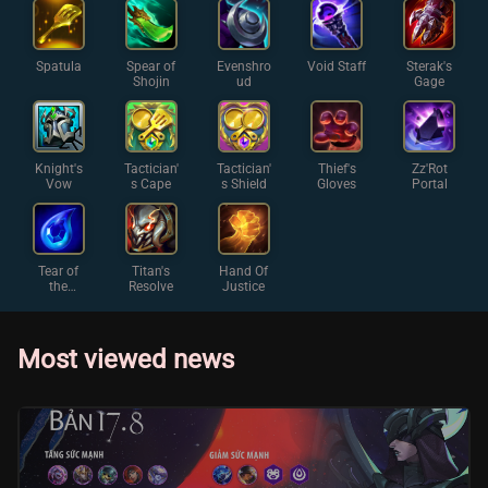
Spatula
Spear of
Evenshro
Void Staff
Sterak's
Shojin
ud
Gage
Knight's
Tactician'
Tactician'
Thief's
Zz'Rot
Vow
s Cape
s Shield
Gloves
Portal
Tear of
Titan's
Hand Of
the
Resolve
Justice
Goddess
Most viewed news