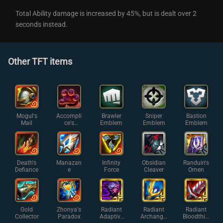
Total Ability damage is increased by 45%, but is dealt over 2
seconds instead.
Other TFT items
Mogul's
Accompli
Brawler
Sniper
Bastion
Mail
ce's
Emblem
Emblem
Emblem
Gloves
Death's
Manazan
Infinity
Obsidian
Randuin's
Defiance
e
Force
Cleaver
Omen
Gold
Zhonya's
Radiant
Radiant
Radiant
Collector
Paradox
Adaptive
Archangel
Bloodthirs