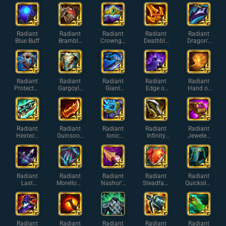
Helm
's Staff
ter
Radiant
Radiant
Radiant
Radiant
Radiant
Blue Buff
Bramble
Crowngu
Deathbla
Dragon's
Vest
ard
de
Claw
Radiant
Radiant
Radiant
Radiant
Radiant
Protector'
Gargoyle
Giant
Edge of
Hand of
s Vow
Stoneplat
Slayer
Night
Justice
e
Radiant
Radiant
Radiant
Radiant
Radiant
Hextech
Guinsoo's
Ionic
Infinity
Jeweled
Gunblade
Rageblad
Spark
Edge
Gauntlet
e
Radiant
Radiant
Radiant
Radiant
Radiant
Last
Morellono
Nashor's
Steadfast
Quicksilve
Whisper
micon
Tooth
Heart
r
Radiant
Radiant
Radiant
Radiant
Radiant