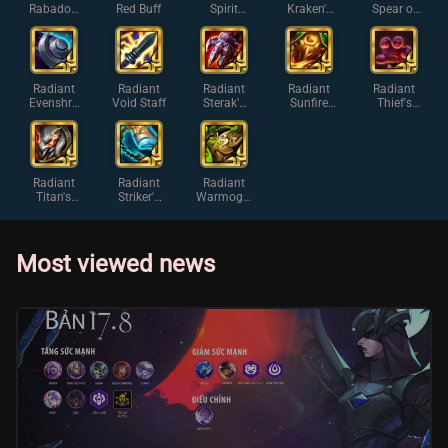
Rabadon'
Red Buff
Spirit
Kraken's
Spear of
s
Visage
Fury
Shojin
Deathcap
Radiant
Radiant
Radiant
Radiant
Radiant
Evenshro
Void Staff
Sterak's
Sunfire
Thief's
ud
Gage
Cape
Gloves
Radiant
Radiant
Radiant
Titan's
Striker's
Warmog's
Resolve
Flail
Armor
Most viewed news