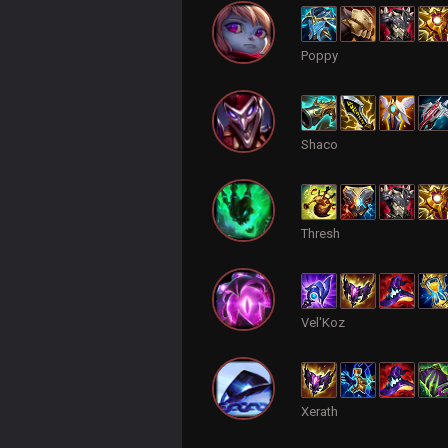
Poppy
Shaco
Thresh
Vel'Koz
Xerath