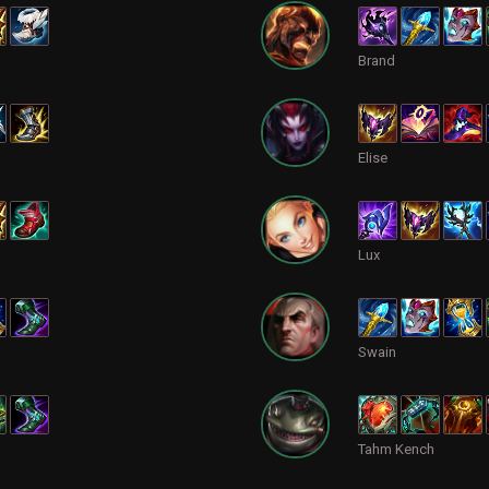
Brand
Elise
Lux
Swain
Tahm Kench