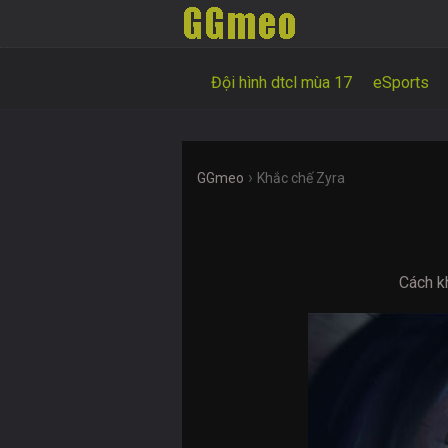
Đội hình dtcl mùa 17
eSports
›
GGmeo
Khắc chế Zyra
Cách k