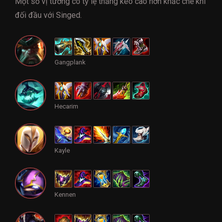
Một số vị tướng có tỷ lệ thắng kèo cao hơn khắc chế khi
đối đầu với Singed.
Gangplank
Hecarim
Kayle
Kennen