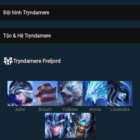
Đội hình Tryndamere
Tộc & Hệ Tryndamere
Tryndamere Freljord
Ashe
Braum
Volibear
Anivia
Lissandra