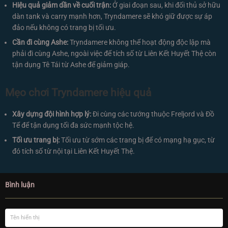
Hiệu quả giảm dần về cuối trận:
Ở giai đoạn sau, khi đối thủ sở hữu
dàn tank và carry mạnh hơn, Tryndamere sẽ khó giữ được sự áp
đảo nếu không có trang bị tối ưu.
Cần đi cùng Ashe:
Tryndamere không thể hoạt động độc lập mà
phải đi cùng Ashe, ngoài việc để tích số từ Liên Kết Huyết Thệ còn
tận dụng Tê Tái từ Ashe để giảm giáp.
Mẹo chơi Tryndamere hiệu quả
Xây dựng đội hình hợp lý:
Đi cùng các tướng thuộc Freljord và Đồ
Tể để tận dụng tối đa sức mạnh tộc hệ.
Tối ưu trang bị:
Tối ưu từ sớm các trang bị để có mạng hạ gục, từ
đó tích số từ nội tại Liên Kết Huyết Thệ.
Bình luận