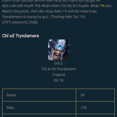
mạnh nhất của bạn sẽ vĩnh viễn tăng sức mạnh khi hạ gục kẻ
địch.
Liên Kết Huyết Thệ:
Nhận thêm Tốc Độ Di Chuyển. Nhận
?%
Sức
Mạnh Công Kích, vĩnh viễn tăng thêm ?% mỗi khi Ashe hoặc
Tryndamere có mạng hạ gục. (Thưởng Hiện Tại: ?%)
{{TFT_Keyword_Chill}}
Chỉ số Tryndamere
Giá:2
Tộc & Hệ Tryndamere
Freljord
Đồ Tể
Mana
50
Máu
750