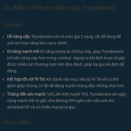
Ưu điểm và Nhược điểm của Tryndamere
Ưu điểm
Dễ nâng cấp:
Tryndamere chỉ có mức giá 2 vàng, rất dễ dàng để
anh em hóa vàng làm carry chính.
Kĩ năng mạnh mẽ:
Kĩ năng mang lại chống chịu, giúp Tryndamere
trở nên cứng cáp hơn trong combat. Ngoài ra khi kích hoạt sẽ gây
được nhiều sát thương hơn trên đòn đánh, giúp hạ gục kẻ địch dễ
dàng.
Kết hợp tốt với Tê Tái:
Khi đánh vào mục tiêu bị Tê Tái sẽ có thể
giảm giáp chúng, từ đó dễ dàng xuyên thủng dàn chống chịu hơn.
Thăng tiến sức mạnh:
Với Liên Kết Huyết Thệ, Tryndamere sẽ ngày
càng mạnh mẽ và gần như không thể ngăn cản nếu anh em
snowball tốt và có nhiều mạng hạ gục.
Nhược điểm