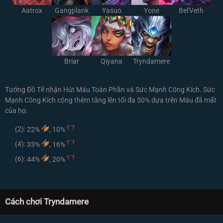
Aatrox
Gangplank
Yasuo
Yone
Bel'Veth
Briar
Qiyana
Tryndamere
Tướng Đồ Tể nhận Hút Máu Toàn Phần và Sức Mạnh Công Kích. Sức
Mạnh Công Kích cộng thêm tăng lên tối đa 50% dựa trên Máu đã mất
của họ.
(2):
22%
, 10%
(4):
33%
, 16%
(6):
44%
, 20%
Cách chơi Tryndamere