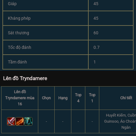
Giáp
45
Kháng phép
45
Sát thương
60
Tốc độ đánh
0.7
Tầm đánh
1
Lên đồ Tryndamere
Lên đồ
Top
Top
Tryndamere mùa
Chọn
Hạng
Chi tiết
4
1
16
Huyết Kiếm, Cuồ
-
-
-
-
Guinsoo, Áo Choà
Ngân