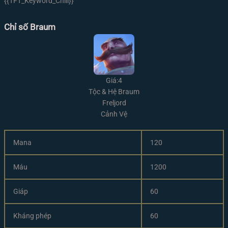
{{TFT_Keyword_Chill}}
Chỉ số Braum
Giá:4
Tộc & Hệ Braum
Freljord
Cảnh Vệ
Mana
120
Máu
1200
Giáp
60
Kháng phép
60