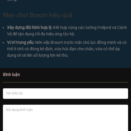
Mẹo chơi Braum hiệu quả
Xây dựng đội hình hợp lý:
Kết hợp cùng các tướng Freljord và Cảnh
Vệ để tận dụng tối đa hiệu ứng tộc hệ.
Vị trí trọng yếu:
Nên xếp Braum trước mặt chủ lực đồng minh và có
thể ở chỗ có đông kẻ địch, vừa hút đạn che chắn, vừa có thể áp
dụng tê tái lên số lượng lớn kẻ thù.
Bình luận