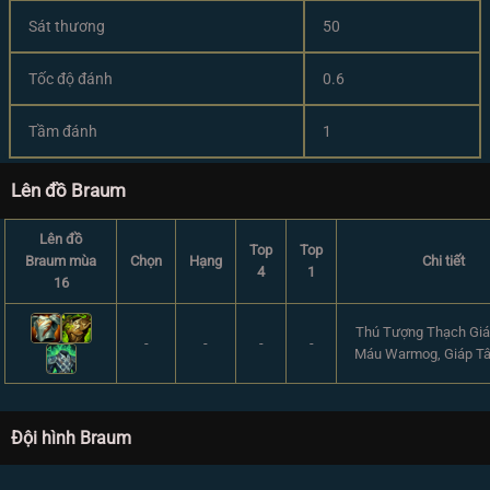
Sát thương
50
Tốc độ đánh
0.6
Tầm đánh
1
Lên đồ Braum
Lên đồ
Top
Top
Braum mùa
Chọn
Hạng
Chi tiết
4
1
16
Thú Tượng Thạch Giá
-
-
-
-
Máu Warmog, Giáp Tâ
Đội hình Braum