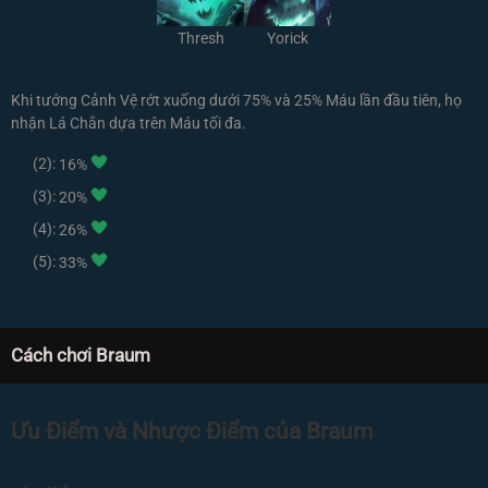
Thresh
Yorick
Khi tướng Cảnh Vệ rớt xuống dưới 75% và 25% Máu lần đầu tiên, họ
nhận Lá Chắn dựa trên Máu tối đa.
(2):
16%
(3):
20%
(4):
26%
(5):
33%
Cách chơi Braum
Ưu Điểm và Nhược Điểm của Braum