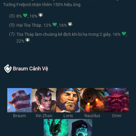
Tướng Freljord nhận thêm 150% hiệu ứng.
(3):
8%
, 10%
(5):
Hai Tòa Tháp. 12%
, 16%
(7):
Tòa Tháp làm choáng kẻ địch khi bị hạ trong 2 giây. 16%
,
22%
.
Braum Cảnh Vệ
Braum
Xin Zhao
Loris
Nautilus
Ornn