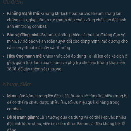
Ưu điểm
Kĩ năng mạnh mẽ:
Kĩ năng khi kích hoạt sẽ cho Braum lượng lớn
chống chịu, giúp hắn ta trở thành dàn chắn vững chãi cho đội hình
anh em trong combat.
Bảo vệ đồng minh:
Braum khi nâng khiên sẽ thu hút đường đạn về
minh, từ đó bảo vệ an toàn tuyệt đối cho đồng minh, mở đường cho
các carry thoải mái gây sát thương
Hiệu ứng mạnh mẽ:
Chiêu thức còn áp dụng Tê Tái lên các kẻ địch ở
gần, giảm tốc đánh của chúng và phụ trợ cho các tướng khác cần
Tê Tái để gây thêm sát thương.
Nhược điểm
Mana lớn:
Năng lượng lên đến 120, Braum sẽ cần rất nhiều trang bị
để có thể ra chiêu được nhiều lần, tối ưu hiệu quả kĩ năng trong
combat.
Dễ bị tranh giành:
Là 1 tướng qua đa dụng và có thể kẹp vào nhiều
đội hình khác nhau, việc tìm kiếm được Braum là điều không hề dễ
dàng.