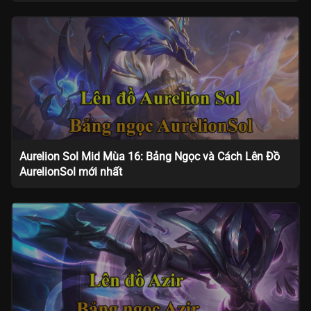
Aurelion Sol Mid Mùa 16: Bảng Ngọc và Cách Lên Đồ
AurelionSol mới nhất