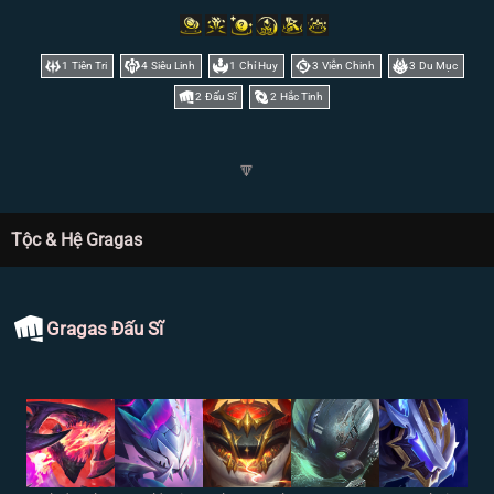
1
Tiên Tri
4
Siêu Linh
1
Chỉ Huy
3
Viễn Chinh
3
Du Mục
2
Đấu Sĩ
2
Hắc Tinh
🔽
Tộc & Hệ Gragas
Gragas Đấu Sĩ