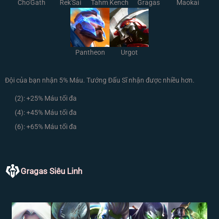
Cho'Gath
Rek'Sai
Tahm Kench
Gragas
Maokai
Pantheon
Urgot
Đội của bạn nhận 5% Máu. Tướng Đấu Sĩ nhận được nhiều hơn.
(2):
+25% Máu tối đa
(4):
+45% Máu tối đa
(6):
+65% Máu tối đa
Gragas Siêu Linh