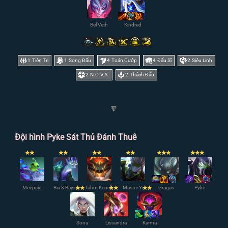
Bel'Veth
Kindred
1
Tiên Tri
1
Song Đấu
4
Toán Cướp
4
Đấu Sĩ
2
Siêu Linh
2
N.O.V.A.
2
Thách Đấu
🔽
Đội hình Pyke Sát Thủ Đánh Thuê
✭
✭
✭
✭
✭
✭
✭
✭
✭
✭
✭
✭
✭
✭
Meepsie
Bia & Bayin
✭
✭
Tahm Kench
✭
✭
Master Yi
✭
✭
Gragas
Pyke
Sona
Lissandra
Karma