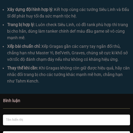
Xây dựng đội hình hợp lý:
Kết hợp cùng các tướng Siêu Linh và Đấu
Sĩ để phát huy tối đa sức mạnh tộc hệ.
Trang bị hợp lý:
Luôn check Siêu Linh, có đồ tank phù hợp thì trang
bị cho hắn, dùng làm tanker chính def máu đầu game sẽ vô cùng
mạnh mẽ.
Xếp bài chuẩn chỉ:
Xếp Gragas gần các carry tay ngắn đối thủ,
chẳng hạn như Master Yi, Bel'Veth, Graves, chúng sẽ cực kì khổ sở
với tốc độ đánh chạm đáy nếu như không có kháng hiệu ứng.
Thay thế khi cần:
Khi Gragas không còn giữ được hiệu quả, hãy cân
nhắc đổi trang bị cho các tướng khác mạnh mẽ hơn, chẳng hạn
như Tahm Kench.
Bình luận