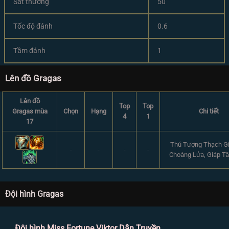
Sát thương
50
Tốc độ đánh
0.6
Tầm đánh
1
Lên đồ Gragas
Lên đồ
Top
Top
Gragas mùa
Chọn
Hạng
Chi tiết
4
1
17
Thú Tượng Thạch Gi
-
-
-
-
Choàng Lửa, Giáp T
Đội hình Gragas
Đội hình Miss Fortune Viktor Dẫn Truyền