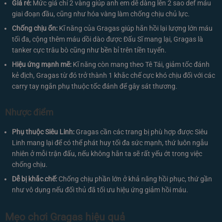
Giá rẻ:
Mức giá chỉ 2 vàng giúp anh em dễ dàng lên 2 sao def máu
giai đoạn đầu, cũng như hóa vàng làm chống chịu chủ lực.
Chống chịu ổn:
Kĩ năng của Gragas giúp hắn hồi lại lượng lớn máu
tối đa, cộng thêm máu dồi dào được Đấu Sĩ mang lại, Gragas là
tanker cực trâu bò cũng như bền bỉ trên tiền tuyến.
Hiệu ứng mạnh mẽ:
Kĩ năng còn mang theo Tê Tái, giảm tốc đánh
kẻ địch, Gragas từ đó trở thành 1 khắc chế cực khó chịu đối với các
carry tay ngắn phụ thuộc tốc đánh để gây sát thương.
Nhược điểm
Phụ thuộc Siêu Linh:
Gragas cần các trang bị phù hợp được Siêu
Linh mang lại để có thể phát huy tối đa sức mạnh, thứ luôn ngẫu
nhiên ở mỗi trận đấu, nếu không hắn ta sẽ rất yếu ớt trong việc
chống chịu.
Dễ bị khắc chế:
Chống chịu phần lớn ở khả năng hồi phục, thứ gần
như vô dụng nếu đối thủ đã tối ưu hiệu ứng giảm hồi máu.
Mẹo chơi Gragas hiệu quả