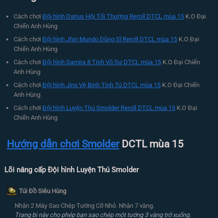
Cách chơi
Đội hình Darius Hội Tối Thượng Reroll DTCL mùa 15
K.O Đại
Chiến Anh Hùng
Cách chơi
Đội hình Jhin Mundo Dũng Sĩ Reroll DTCL mùa 15
K.O Đại
Chiến Anh Hùng
Cách chơi
Đội hình Samira 8 Tinh Võ Sư DTCL mùa 15
K.O Đại Chiến
Anh Hùng
Cách chơi
Đội hình Jinx Vệ Binh Tinh Tú DTCL mùa 15
K.O Đại Chiến
Anh Hùng
Cách chơi
Đội hình Luyện Thú Smolder Reroll DTCL mùa 15
K.O Đại
Chiến Anh Hùng
Hướng dẫn chơi Smolder
DCTL mùa 15
Lõi nâng cấp Đội hình Luyện Thú Smolder
Túi Đồ Siêu Hùng
Nhận 2 Máy Sao Chép Tướng Cỡ Nhỏ. Nhận 7 vàng.
Trang bị này cho phép bạn sao chép một tướng 3 vàng trở xuống.