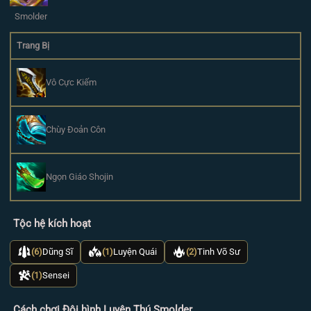
Smolder
Trang Bị
Vô Cực Kiếm
Chùy Đoản Côn
Ngọn Giáo Shojin
Tộc hệ kích hoạt
(6)
Dũng Sĩ
(1)
Luyện Quái
(2)
Tinh Võ Sư
(1)
Sensei
Cách chơi Đội hình Luyện Thú Smolder