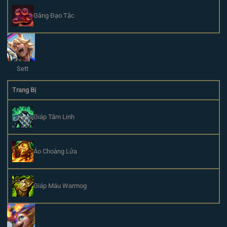
Găng Đạo Tặc
Sett
Trang Bị
Giáp Tâm Linh
Áo Choàng Lửa
Giáp Máu Warmog