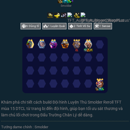
Smolder
6
Dũng Sĩ
1
Luyện Quái
2
Tinh Võ Sư
1
Sensei
✭
✭
✭
✭
✭
✭
✭
✭
✭
✭
✭
✭
✭
✭
✭
✭
Khám phá chi tiết cách build Đội hình Luyện Thú Smolder Reroll TFT
mùa 15 DTCL từ trang bị đến đội hình, giúp bạn tối ưu sát thương và
làm chủ lối chơi trong Đấu Trường Chân Lý dễ dàng.
Tướng dame chính : Smolder