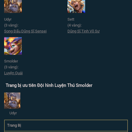
Udyr
Sett
(3 vàng):
(4 vàng):
Song Đấu
,
Dũng Sĩ
,
Sensei
Dũng Sĩ
,
Tinh Võ Sư
Smolder
(3 vàng):
Luyện Quái
Trang bị ưu tiên Đội hình Luyện Thú Smolder
Udyr
Trang Bị