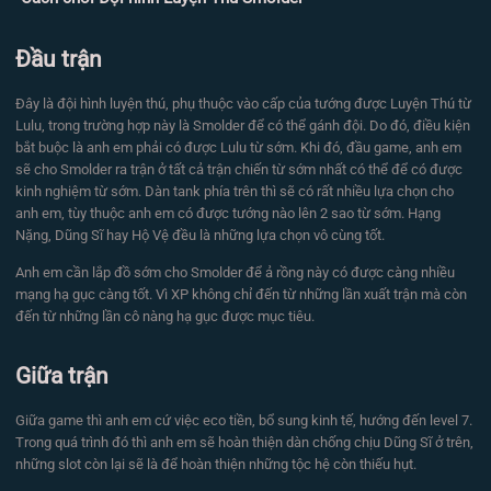
Đầu trận
Đây là đội hình luyện thú, phụ thuộc vào cấp của tướng được Luyện Thú từ
Lulu, trong trường hợp này là Smolder để có thể gánh đội. Do đó, điều kiện
bắt buộc là anh em phải có được Lulu từ sớm. Khi đó, đầu game, anh em
sẽ cho Smolder ra trận ở tất cả trận chiến từ sớm nhất có thể để có được
kinh nghiệm từ sớm. Dàn tank phía trên thì sẽ có rất nhiều lựa chọn cho
anh em, tùy thuộc anh em có được tướng nào lên 2 sao từ sớm. Hạng
Nặng, Dũng Sĩ hay Hộ Vệ đều là những lựa chọn vô cùng tốt.
Anh em cần lắp đồ sớm cho Smolder để ả rồng này có được càng nhiều
mạng hạ gục càng tốt. Vì XP không chỉ đến từ những lần xuất trận mà còn
đến từ những lần cô nàng hạ gục được mục tiêu.
Giữa trận
Giữa game thì anh em cứ việc eco tiền, bổ sung kinh tế, hướng đến level 7.
Trong quá trình đó thì anh em sẽ hoàn thiện dàn chống chịu Dũng Sĩ ở trên,
những slot còn lại sẽ là để hoàn thiện những tộc hệ còn thiếu hụt.