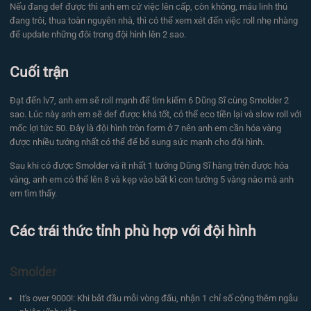
Nếu đang def được thì anh em cứ việc lên cấp, còn không, máu linh thú
đang trôi, thua toàn nguyên nhà, thì có thể xem xét đến việc roll nhẹ nhàng
để update những đôi trong đội hình lên 2 sao.
Cuối trận
Đạt đến lv7, anh em sẽ roll mạnh để tìm kiếm 6 Dũng Sĩ cùng Smolder 2
sao. Lúc này anh em sẽ def được khá tốt, có thể eco tiền lại và slow roll với
mốc lợi tức 50. Đây là đội hình tròn form ở 7 nên anh em cần hóa vàng
được nhiều tướng nhất có thể để bổ sung sức mạnh cho đội hình.
Sau khi có được Smolder và ít nhất 1 tướng Dũng Sĩ hàng trên được hóa
vàng, anh em có thể lên 8 và kẹp vào bất kì con tướng 5 vàng nào mà anh
em tìm thấy.
Các trái thức tỉnh phù hợp với đội hình
Smolder
It's over 9000!: Khi bắt đầu mỗi vòng đấu, nhận 1 chỉ số cộng thêm ngẫu