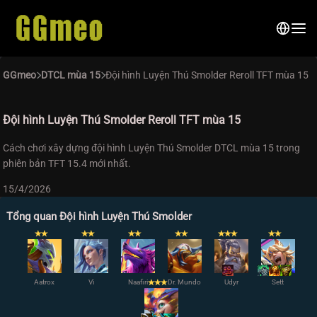
GGmeo
DTCL mùa 15
Đội hình Luyện Thú Smolder Reroll TFT mùa 15
Đội hình Luyện Thú Smolder Reroll TFT mùa 15
Cách chơi xây dựng đội hình Luyện Thú Smolder DTCL mùa 15 trong
phiên bản TFT 15.4 mới nhất.
15/4/2026
Tổng quan Đội hình Luyện Thú Smolder
✭
✭
✭
✭
✭
✭
✭
✭
✭
✭
✭
✭
✭
Aatrox
Vi
Naafiri
✭
✭
✭
Dr. Mundo
Udyr
Sett