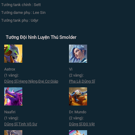
Tướng tank chính : Sett
Tướng dame phụ : Lee Sin
Tướng tank phụ : Udyr
Tướng Đội hình Luyện Thú Smolder
Aatrox
Vi
(1 vàng):
(2 vàng):
Dũng Sĩ
,
Hạng Nặng
,
Đại Cơ Giáp
Pha Lê
,
Dũng Sĩ
Naafiri
Dr. Mundo
(1 vàng):
(2 vàng):
Dũng Sĩ
,
Tinh Võ Sư
Dũng Sĩ
,
Đô Vật