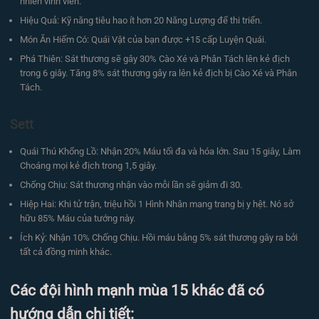
nhiên vĩnh viễn.
Hiệu Quả: Kỹ năng tiêu hao ít hơn 20 Năng Lượng để thi triển.
Món Ăn Hiếm Có: Quái Vật của bạn được +15 cấp Luyện Quái.
Phá Thiên: Sát thương sẽ gây 30% Cào Xé và Phân Tách lên kẻ địch
trong 6 giây. Tăng 8% sát thương gây ra lên kẻ địch bị Cào Xé và Phân
Tách.
Sett
Quái Thú Khổng Lồ: Nhận 20% Máu tối đa và hóa lớn. Sau 15 giây, Làm
Choáng mọi kẻ địch trong 1,5 giây.
Chống Chịu: Sát thương nhận vào mỗi lần sẽ giảm đi 30.
Hiệp Hai: Khi tử trận, triệu hồi 1 Hình Nhân mang trang bị y hệt. Nó sở
hữu 85% Máu của tướng này.
Ích Kỷ: Nhận 10% Chống Chịu. Hồi máu bằng 5% sát thương gây ra bởi
tất cả đồng minh khác.
Các đội hình mạnh mùa 15 khác đã có
hướng dẫn chi tiết: