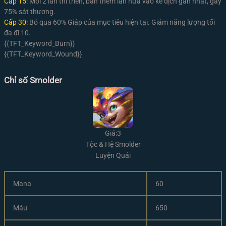
Cấp 15:
Mỗi 2 lần thi triển, bắn thêm lần nữa vào kẻ địch gần nhất, gây
75% sát thương.
Cấp 30:
Bỏ qua 60% Giáp của mục tiêu hiện tại. Giảm năng lượng tối
đa đi 10.
{{TFT_Keyword_Burn}}
{{TFT_Keyword_Wound}}
Chỉ số Smolder
Giá:3
Tộc & Hệ Smolder
Luyện Quái
Mana
60
Máu
650