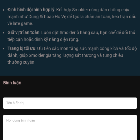
Định hình đội hình hợp lý:
Kết hợp Smolder cùng dàn chống chịu
mạnh như Dũng Sĩ hoặc Hộ Vệ để tạo lá chắn an toàn, kéo trận đấu
về late game.
Giữ vị trí an toàn:
Luôn đặt Smolder ở hàng sau, hạn chế để đối thủ
tiếp cận hoặc dính kỹ năng diện rộng.
Trang bị tối ưu:
Ưu tiên các món tăng sức mạnh công kích và tốc độ
đánh, giúp Smolder gia tăng lượng sát thương và tung chiêu
thường xuyên.
Bình luận