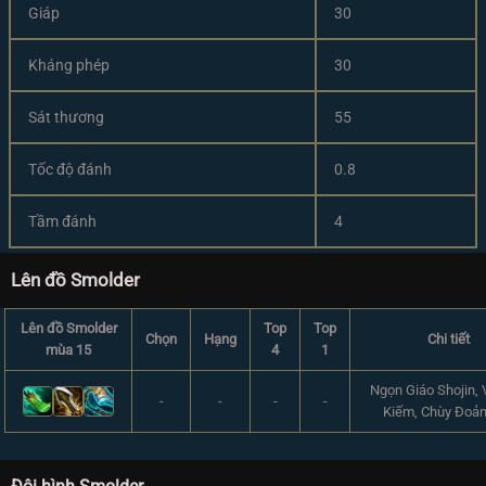
Giáp
30
Kháng phép
30
Sát thương
55
Tốc độ đánh
0.8
Tầm đánh
4
Lên đồ Smolder
Lên đồ Smolder
Top
Top
Chọn
Hạng
Chi tiết
mùa 15
4
1
Ngọn Giáo Shojin,
-
-
-
-
Kiếm, Chùy Đoả