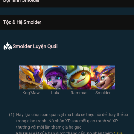
Đội hình Smolder
Tộc & Hệ Smolder
Smolder Luyện Quái
Kog'Maw
Lulu
Rammus
Smolder
(1):
Hãy lựa chọn con quái vật mà Lulu sẽ triệu hồi để thay thế cô
trong giao tranh! Nó nhận XP sau mỗi giao tranh và XP
thưởng với mỗi lần tham gia hạ gục.
Khi Quái Vật của bạn được thăng cấp, nó nhận thêm
1.0%