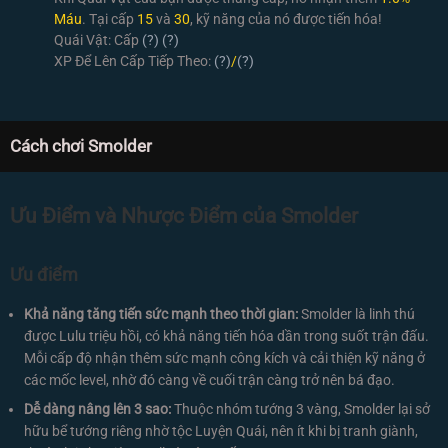
Máu
. Tại cấp
15
và
30
, kỹ năng của nó được tiến hóa!
Quái Vật: Cấp
(?)
(?)
XP Để Lên Cấp Tiếp Theo:
(?)
/
(?)
Cách chơi Smolder
Ưu Điểm và Nhược Điểm của Smolder
Ưu điểm
Khả năng tăng tiến sức mạnh theo thời gian:
Smolder là linh thú
được Lulu triệu hồi, có khả năng tiến hóa dần trong suốt trận đấu.
Mỗi cấp độ nhận thêm sức mạnh công kích và cải thiện kỹ năng ở
các mốc level, nhờ đó càng về cuối trận càng trở nên bá đạo.
Dễ dàng nâng lên 3 sao:
Thuộc nhóm tướng 3 vàng, Smolder lại sở
hữu bể tướng riêng nhờ tộc Luyện Quái, nên ít khi bị tranh giành,