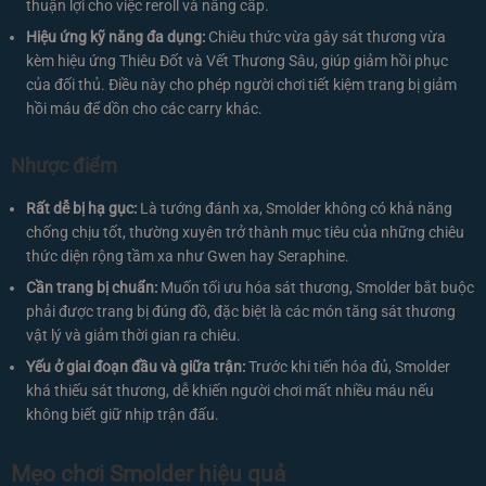
thuận lợi cho việc reroll và nâng cấp.
Hiệu ứng kỹ năng đa dụng:
Chiêu thức vừa gây sát thương vừa
kèm hiệu ứng Thiêu Đốt và Vết Thương Sâu, giúp giảm hồi phục
của đối thủ. Điều này cho phép người chơi tiết kiệm trang bị giảm
hồi máu để dồn cho các carry khác.
Nhược điểm
Rất dễ bị hạ gục:
Là tướng đánh xa, Smolder không có khả năng
chống chịu tốt, thường xuyên trở thành mục tiêu của những chiêu
thức diện rộng tầm xa như Gwen hay Seraphine.
Cần trang bị chuẩn:
Muốn tối ưu hóa sát thương, Smolder bắt buộc
phải được trang bị đúng đồ, đặc biệt là các món tăng sát thương
vật lý và giảm thời gian ra chiêu.
Yếu ở giai đoạn đầu và giữa trận:
Trước khi tiến hóa đủ, Smolder
khá thiếu sát thương, dễ khiến người chơi mất nhiều máu nếu
không biết giữ nhịp trận đấu.
Mẹo chơi Smolder hiệu quả