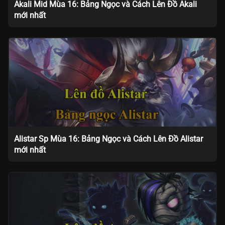
Akali Mid Mùa 16: Bảng Ngọc và Cách Lên Đồ Akali
mới nhất
Alistar Sp Mùa 16: Bảng Ngọc và Cách Lên Đồ Alistar
mới nhất