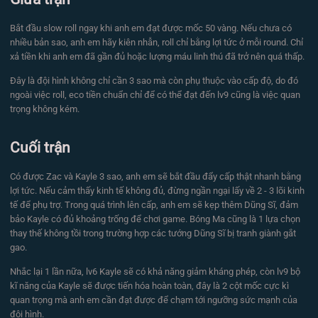
Bắt đầu slow roll ngay khi anh em đạt được mốc 50 vàng. Nếu chưa có
nhiều bản sao, anh em hãy kiên nhẫn, roll chỉ bằng lợi tức ở mỗi round. Chỉ
xả tiền khi anh em đã gần đủ hoặc lượng máu linh thú đã trở nên quá thấp.
Đây là đội hình không chỉ cần 3 sao mà còn phụ thuộc vào cấp độ, do đó
ngoài việc roll, eco tiền chuẩn chỉ để có thể đạt đến lv9 cũng là việc quan
trọng không kém.
Cuối trận
Có được Zac và Kayle 3 sao, anh em sẽ bắt đầu đẩy cấp thật nhanh bằng
lợi tức. Nếu cảm thấy kinh tế không đủ, đừng ngần ngại lấy về 2 - 3 lõi kinh
tế để phụ trợ. Trong quá trình lên cấp, anh em sẽ kẹp thêm Dũng Sĩ, đảm
bảo Kayle có đủ khoảng trống để chơi game. Bóng Ma cũng là 1 lựa chọn
thay thế không tồi trong trường hợp các tướng Dũng Sĩ bị tranh giành gắt
gao.
Nhắc lại 1 lần nữa, lv6 Kayle sẽ có khả năng giảm kháng phép, còn lv9 bộ
kĩ năng của Kayle sẽ được tiến hóa hoàn toàn, đây là 2 cột mốc cực kì
quan trọng mà anh em cần đạt được để chạm tới ngưỡng sức mạnh của
đội hình.