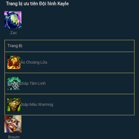
Trang bị ưu tiên Đội hình Kayle
Zac
Trang Bị
Áo Choàng Lửa
Giáp Tâm Linh
Giáp Máu Warmog
Braum