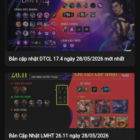
Bản cập nhật DTCL 17.4 ngày 28/05/2026 mới nhất
Bản Cập Nhật LMHT 26.11 ngày 28/05/2026