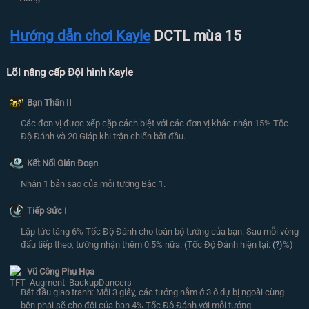
Hướng dẫn chơi Kayle
DCTL mùa 15
Lõi nâng cấp Đội hình Kayle
Bạn Thân II
Các đơn vị được xếp cặp cách biệt với các đơn vị khác nhận 15% Tốc
Độ Đánh và 20 Giáp khi trận chiến bắt đầu.
Kết Nối Gián Đoạn
Nhận 1 bản sao của mỗi tướng Bậc 1.
Tiếp Sức I
Lập tức tăng 6% Tốc Độ Đánh cho toàn bộ tướng của bạn. Sau mỗi vòng
đấu tiếp theo, tướng nhận thêm 0.5% nữa. (Tốc Độ Đánh hiện tại:
(?)
%)
Vũ Công Phụ Họa
Bắt đầu giao tranh: Mỗi 3 giây, các tướng nằm ở 3 ô dự bị ngoài cùng
bên phải sẽ cho đội của bạn 4% Tốc Độ Đánh với mỗi tướng.