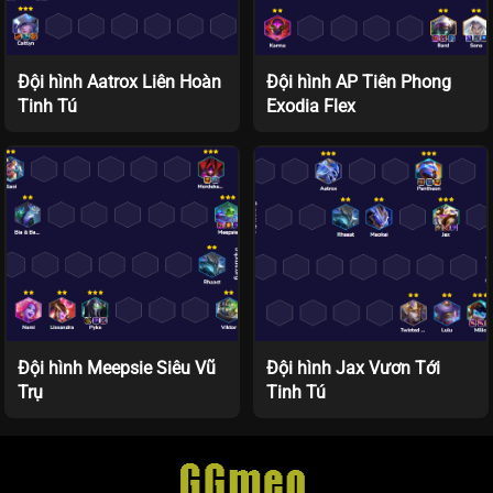
Đội hình Aatrox Liên Hoàn
Đội hình AP Tiên Phong
Tinh Tú
Exodia Flex
Đội hình Meepsie Siêu Vũ
Đội hình Jax Vươn Tới
Trụ
Tinh Tú