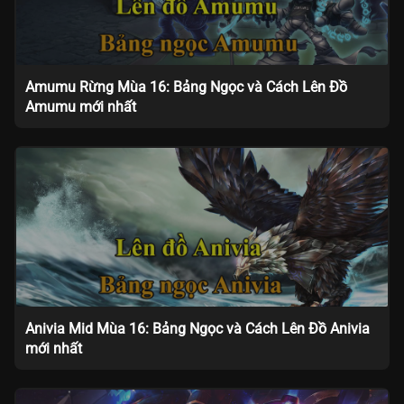
Amumu Rừng Mùa 16: Bảng Ngọc và Cách Lên Đồ
Amumu mới nhất
Anivia Mid Mùa 16: Bảng Ngọc và Cách Lên Đồ Anivia
mới nhất