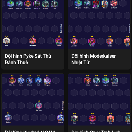
Đội hình Pyke Sát Thủ
Đội hình Moderkaiser
Đánh Thuê
Nhiệt Tử