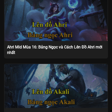
Ahri Mid Mùa 16: Bảng Ngọc và Cách Lên Đồ Ahri mới
nhất