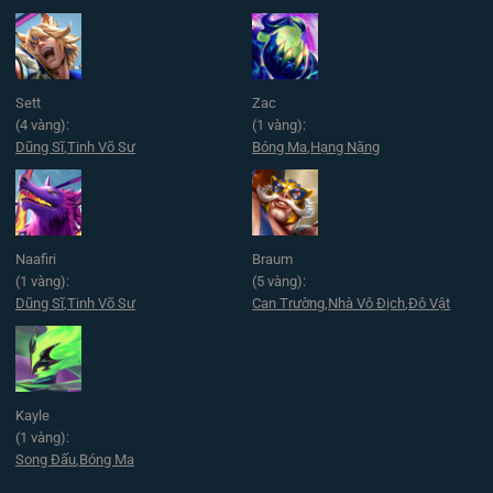
Sett
Zac
(4 vàng):
(1 vàng):
Dũng Sĩ
,
Tinh Võ Sư
Bóng Ma
,
Hạng Nặng
Naafiri
Braum
(1 vàng):
(5 vàng):
Dũng Sĩ
,
Tinh Võ Sư
Can Trường
,
Nhà Vô Địch
,
Đô Vật
Kayle
(1 vàng):
Song Đấu
,
Bóng Ma