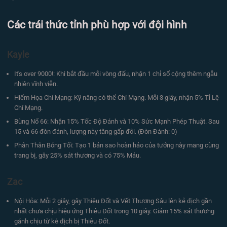
Các trái thức tỉnh phù hợp với đội hình
Kayle
It's over 9000!: Khi bắt đầu mỗi vòng đấu, nhận 1 chỉ số cộng thêm ngẫu
nhiên vĩnh viễn.
Hiểm Họa Chí Mạng: Kỹ năng có thể Chí Mạng. Mỗi 3 giây, nhận 5% Tỉ Lệ
Chí Mạng.
Bùng Nổ 66: Nhận 15% Tốc Độ Đánh và 10% Sức Mạnh Phép Thuật. Sau
15 và 66 đòn đánh, lượng này tăng gấp đôi. (Đòn Đánh: 0)
Phân Thân Bóng Tối: Tạo 1 bản sao hoàn hảo của tướng này mang cùng
trang bị, gây 25% sát thương và có 75% Máu.
Zac
Nội Hỏa: Mỗi 2 giây, gây Thiêu Đốt và Vết Thương Sâu lên kẻ địch gần
nhất chưa chịu hiệu ứng Thiêu Đốt trong 10 giây. Giảm 15% sát thương
gánh chịu từ kẻ địch bị Thiêu Đốt.