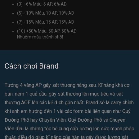
(3) +6% Máu
, 6 AP
, 6% AD
(5) +10% Máu
, 10 AP
, 10% AD
(7) +15% Máu
, 15 AP
, 15% AD
(10) +50% Máu
, 50 AP
, 50% AD
Nhuộm màu thành phố!
Cách chơi Brand
Tướng 4 vàng AP gây sát thương hàng sau. Kĩ năng khá cơ
bản, ném 1 quả cầu, gây sát thương lên mục tiêu và sát
thương AOE lên các kẻ địch gần nhất. Brand sẽ là carry chính
khi anh em hướng đến 1 vài các form bài liên quan như Quỷ
Đường Phố hay Chuyên Viên. Quỷ Đường Phố và Chuyên
Viên đều là những tộc hệ cung cấp lượng lớn sức mạnh phép
thuật, điều đó giúp kĩ năng của hắn ta gây được lượng sát