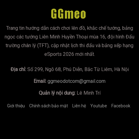
Trang tin hướng dẫn cách chơi lên đồ, khắc chế tướng, bảng
ngọc các tướng Liên Minh Huyền Thoại mùa 16, đội hình Đấu
trường chân lý (TFT), cập nhật lịch thi đấu và bảng xếp hạng
eSports 2026 mới nhất.
Địa chỉ:
Số 299, Ngõ 68, Phú Diễn, Bắc Từ Liêm, Hà Nội
Email:
ggmeodotcom@gmail.com
Quản lý nội dung:
Lê Minh Trí
Giới thiệu
Chính sách bảo mật
Liên hệ
Youtube
Facebook
https://mumoira.tv
lmss
xoilac
xoilac
trực tiếp bóng đá
Xôi
Lạc TV
Jun88
socolive
https://bongdalu.us.com/
game đổi
thưởng
tài xỉu online
xoilac
xoilac
xin88
78winnh.net