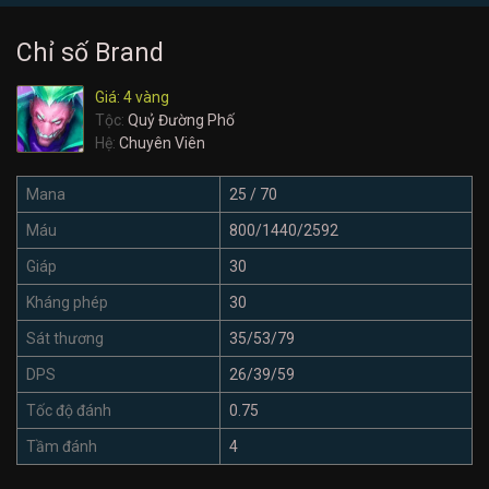
Chỉ số Brand
Giá: 4 vàng
Tộc:
Quỷ Đường Phố
Hệ:
Chuyên Viên
Mana
25 / 70
Máu
800/1440/2592
Giáp
30
Kháng phép
30
Sát thương
35/53/79
DPS
26/39/59
Tốc độ đánh
0.75
Tầm đánh
4