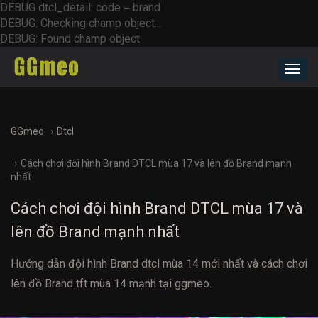
DEBUG dtcl_detail: code = brand
DEBUG: Checking champ object...
DEBUG: Found champ object
Toggl
navig
GGmeo
Dtcl
Cách chơi đội hình Brand DTCL mùa 17 và lên đồ Brand mạnh
nhất
Cách chơi đội hình Brand DTCL mùa 17 và
lên đồ Brand mạnh nhất
Hướng dẫn đội hình Brand dtcl mùa 14 mới nhất và cách chơi
lên đồ Brand tft mùa 14 mạnh tại ggmeo.