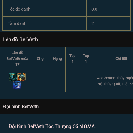
Tốc độ đánh
0.8
Tầm đánh
2
Lên đồ Bel'Veth
Lên đồ
Top
Top
Bel'Veth mùa
Chọn
Hạng
Chi tiết
4
1
17
Áo Choàng Thủy Ngân
-
-
-
-
Nộ Thủy Quái, Diệt K
Đội hình Bel'Veth
Đội hình Bel'Veth Tộc Thượng Cổ N.O.V.A.