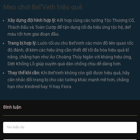
Mẹo chơi Bel'Veth hiệu quả
Xây dựng đội hình hợp lý:
Kết hợp cùng các tướng Tộc Thượng Cổ,
Thách Đấu và Toán Cướp để tận dụng tối đa hiệu ứng tộc hệ, def
máu tốt hơn giai đoạn đầu.
Trang bị hợp lý:
Luôn tối ưu cho Bel'Veth các món đồ liên quan tốc
độ đánh, đi kèm các hiệu ứng cần thiết để tối đa hóa hiệu quả kĩ
năng, chẳng hạn như Áo Choàng Thủy Ngân với kháng hiệu ứng,
Diệt Khổng Lồ giúp xuyên quá dàn chống chịu dễ dàng hơn.
Thay thế khi cần:
Khi Bel'Veth không còn giữ được hiệu quả, hãy
cân nhắc đổi trang bị cho các tướng khác mạnh mẽ hơn, chẳng
hạn như Kindred hay Yi hay Fiora.
Bình luận