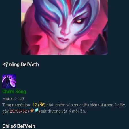
Kỹ năng Bel'Veth
Chém Sóng
Mana: 0 : 50
Tung ra một loạt
12 (
)
nhát chém vào mục tiêu hiện tại trong 2 giây,
gây
23/35/52 (
)
sát thương vật lý mỗi lần.
Chỉ số Bel'Veth