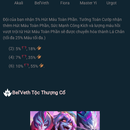
Akali
Bel'Veth
Fiora
Master Yi
Urgot
Đội của bạn nhận 5% Hút Máu Toàn Phần. Tướng Toán Cướp nhận
thêm Hút Máu Toàn Phần, Sức Mạnh Công Kích và lượng máu hồi
vượt trội từ Hút Máu Toàn Phần sẽ được chuyển hóa thành Lá Chắn
(tối đa 25% Máu tối đa.)
(2):
5%
, 18%
(4):
7%
, 35%
(6):
10%
, 55%
.
Bel'Veth Tộc Thượng Cổ