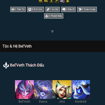
1
Tiên Tri
5
N.O.V.A.
1
Ác Nữ
2
Đấu Sĩ
2
Toán Cướp
2
Thách Đấu
🔽
Tộc & Hệ Bel'Veth
Bel'Veth Thách Đấu
Bel'Veth
Diana
Jinx
Kindred