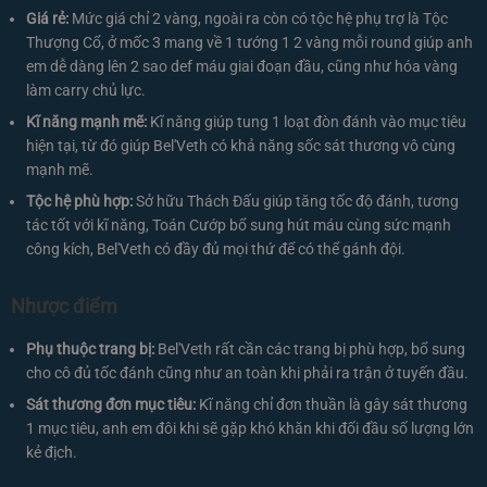
Giá rẻ:
Mức giá chỉ 2 vàng, ngoài ra còn có tộc hệ phụ trợ là Tộc
Thượng Cổ, ở mốc 3 mang về 1 tướng 1 2 vàng mỗi round giúp anh
em dễ dàng lên 2 sao def máu giai đoạn đầu, cũng như hóa vàng
làm carry chủ lực.
Kĩ năng mạnh mẽ:
Kĩ năng giúp tung 1 loạt đòn đánh vào mục tiêu
hiện tại, từ đó giúp Bel'Veth có khả năng sốc sát thương vô cùng
mạnh mẽ.
Tộc hệ phù hợp:
Sở hữu Thách Đấu giúp tăng tốc độ đánh, tương
tác tốt với kĩ năng, Toán Cướp bổ sung hút máu cùng sức mạnh
công kích, Bel'Veth có đầy đủ mọi thứ để có thể gánh đội.
Nhược điểm
Phụ thuộc trang bị:
Bel'Veth rất cần các trang bị phù hợp, bổ sung
cho cô đủ tốc đánh cũng như an toàn khi phải ra trận ở tuyến đầu.
Sát thương đơn mục tiêu:
Kĩ năng chỉ đơn thuần là gây sát thương
1 mục tiêu, anh em đôi khi sẽ gặp khó khăn khi đối đầu số lượng lớn
kẻ địch.