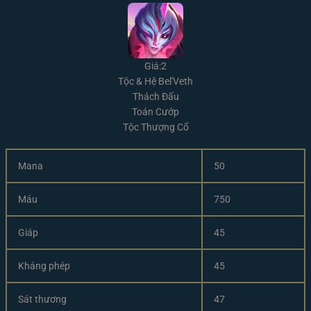
Giá:2
Tộc & Hệ Bel'Veth
Thách Đấu
Toán Cướp
Tộc Thượng Cổ
Mana
50
Máu
750
Giáp
45
Kháng phép
45
Sát thương
47