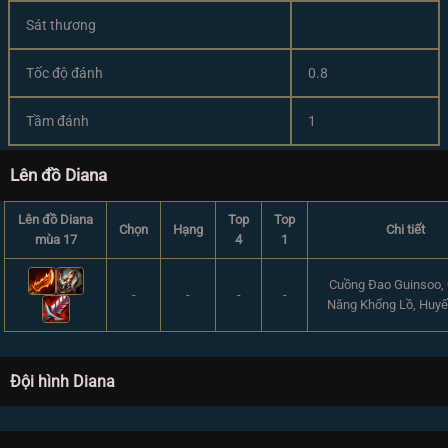
Sát thương
Tốc độ đánh
0.8
Tầm đánh
1
Lên đồ Diana
Lên đồ Diana
Top
Top
Chọn
Hạng
Chi tiết
mùa 17
4
1
Cuồng Đao Guinsoo,
-
-
-
-
Năng Khổng Lồ, Huyế
Đội hình Diana