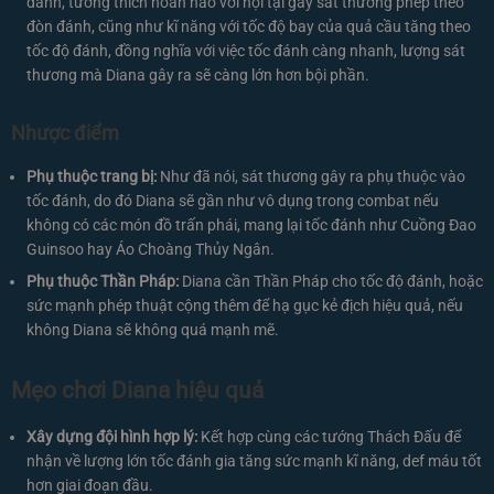
đánh, tương thích hoàn hảo với nội tại gây sát thương phép theo
đòn đánh, cũng như kĩ năng với tốc độ bay của quả cầu tăng theo
tốc độ đánh, đồng nghĩa với việc tốc đánh càng nhanh, lượng sát
thương mà Diana gây ra sẽ càng lớn hơn bội phần.
Nhược điểm
Phụ thuộc trang bị:
Như đã nói, sát thương gây ra phụ thuộc vào
tốc đánh, do đó Diana sẽ gần như vô dụng trong combat nếu
không có các món đồ trấn phái, mang lại tốc đánh như Cuồng Đao
Guinsoo hay Áo Choàng Thủy Ngân.
Phụ thuộc Thần Pháp:
Diana cần Thần Pháp cho tốc độ đánh, hoặc
sức mạnh phép thuật cộng thêm để hạ gục kẻ địch hiệu quả, nếu
không Diana sẽ không quá mạnh mẽ.
Mẹo chơi Diana hiệu quả
Xây dựng đội hình hợp lý:
Kết hợp cùng các tướng Thách Đấu để
nhận về lượng lớn tốc đánh gia tăng sức mạnh kĩ năng, def máu tốt
hơn giai đoạn đầu.