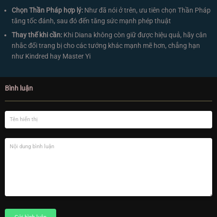
Chọn Thần Pháp hợp lý:
Như đã nói ở trên, ưu tiên chọn Thần Pháp
tăng tốc đánh, sau đó đến tăng sức mạnh phép thuật
Thay thế khi cần:
Khi Diana không còn giữ được hiệu quả, hãy cân
nhắc đổi trang bị cho các tướng khác mạnh mẽ hơn, chẳng hạn
như Kindred hay Master Yi
Bình luận