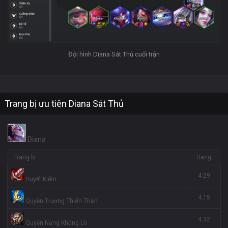
Đội hình Diana Sát Thủ cuối trận
Trang bị ưu tiên Diana Sát Thủ
Diana
Trang bị
Hạng
4.29
Huyết Kiếm
4.15
Quyền Trượng Thiên Thần
4.32
Quyền Năng Khổng Lồ