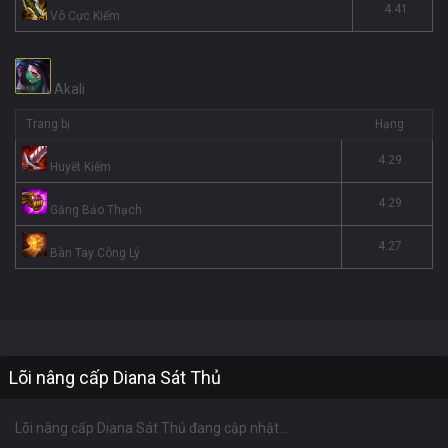
4.41
Vô Cực Kiếm
Akali
Trang bị
Hạng
4.29
Huyết Kiếm
4.29
Găng Bảo Thạch
4.27
Bàn Tay Công Lý
Lõi nâng cấp Diana Sát Thủ
Lõi nâng cấp Diana Sát Thủ đang cập nhật...