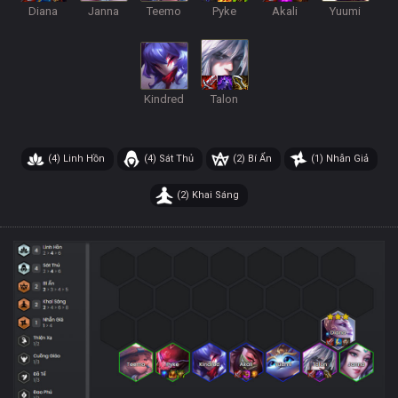
Diana
Janna
Teemo
Pyke
Akali
Yuumi
Kindred
Talon
(4)
Linh Hồn
(4)
Sát Thủ
(2)
Bí Ẩn
(1)
Nhẫn Giả
(2)
Khai Sáng