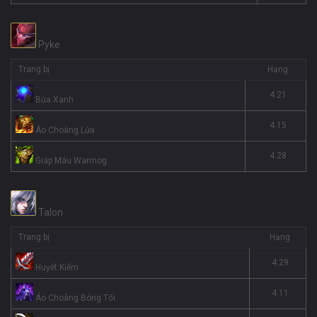
Pyke
Trang bị
Hạng
4.21
Bùa Xanh
4.15
Áo Choàng Lửa
4.28
Giáp Máu Warmog
Talon
Trang bị
Hạng
4.29
Huyết Kiếm
4.11
Áo Choàng Bóng Tối