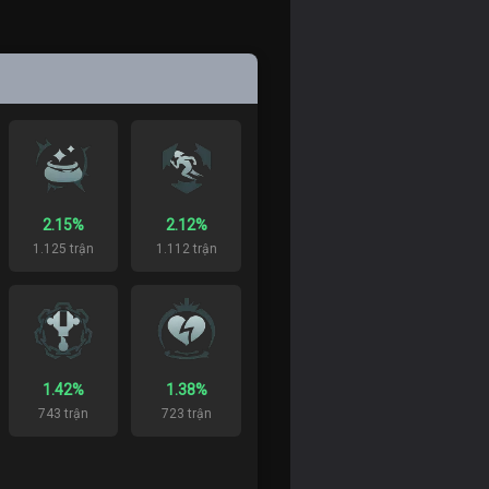
2.15%
2.12%
1.125 trận
1.112 trận
1.42%
1.38%
743 trận
723 trận