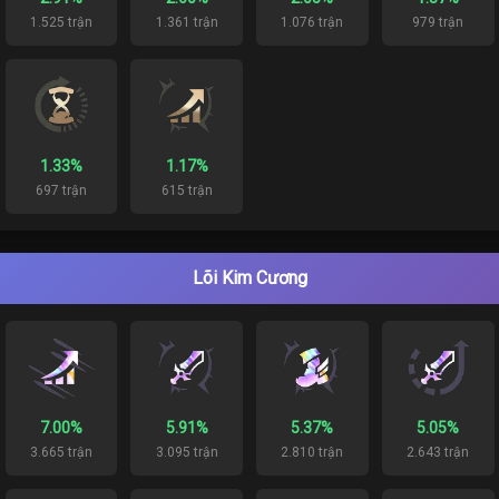
1.525 trận
1.361 trận
1.076 trận
979 trận
1.33%
1.17%
697 trận
615 trận
Lõi Kim Cương
7.00%
5.91%
5.37%
5.05%
3.665 trận
3.095 trận
2.810 trận
2.643 trận