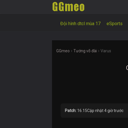
Đội hình dtcl mùa 17
eSports
›
›
GGmeo
Tướng võ đài
Varus
Patch:
16.15
Cập nhật 4 giờ trước