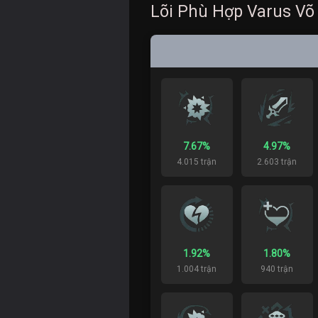
Lõi Phù Hợp Varus Võ
7.67%
4.97%
4.015 trận
2.603 trận
1.92%
1.80%
1.004 trận
940 trận