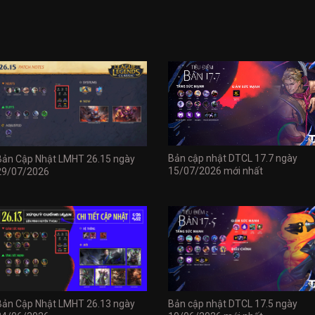
Bản cập nhật DTCL 17.7 ngày
Bản Cập Nhật LMHT 26.15 ngày
15/07/2026 mới nhất
29/07/2026
Bản Cập Nhật LMHT 26.13 ngày
Bản cập nhật DTCL 17.5 ngày