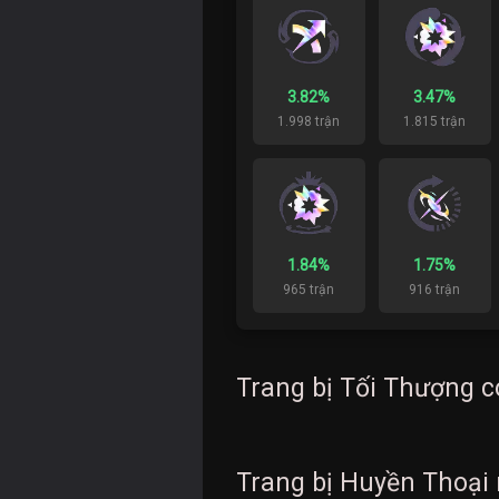
3.82%
3.47%
1.998 trận
1.815 trận
1.84%
1.75%
965 trận
916 trận
Trang bị Tối Thượng có
Trang bị Huyền Thoại