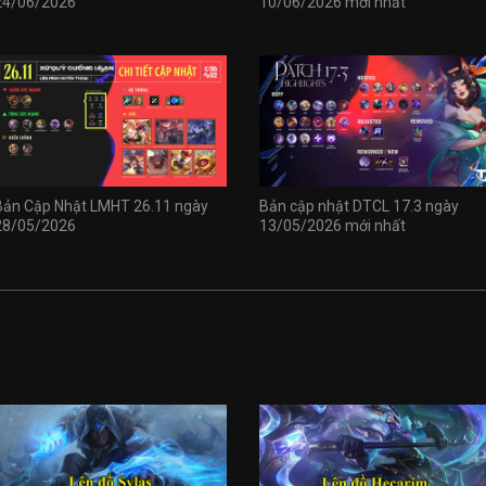
24/06/2026
10/06/2026 mới nhất
Bản Cập Nhật LMHT 26.11 ngày
Bản cập nhật DTCL 17.3 ngày
28/05/2026
13/05/2026 mới nhất