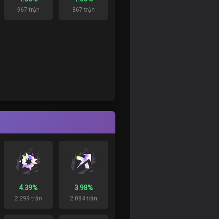
967 trận
867 trận
4.39%
3.98%
2.299 trận
2.084 trận