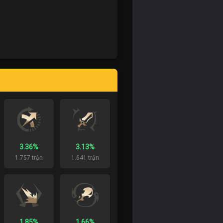
3.36%
3.13%
1.757 trận
1.641 trận
1.85%
1.66%