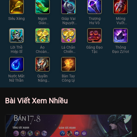
Siêu Xẻng
Ngọn
Giáp Vai
Trượng
Móng
Giáo
Nguyệt
Hư Vô
Vuốt
Shojin
Thần
Sterak
Lời Thề
Áo
Lá Chắn
Găng Đạo
Thông
Hiệp Sĩ
Choàng
Chiến
Tặc
Đạo Zz'rot
Chiến
Thuật
Thuật
Nước Mắt
Quyền
Bàn Tay
Nữ Thần
Năng
Công Lý
Khổng Lồ
Bài Viết Xem Nhiều