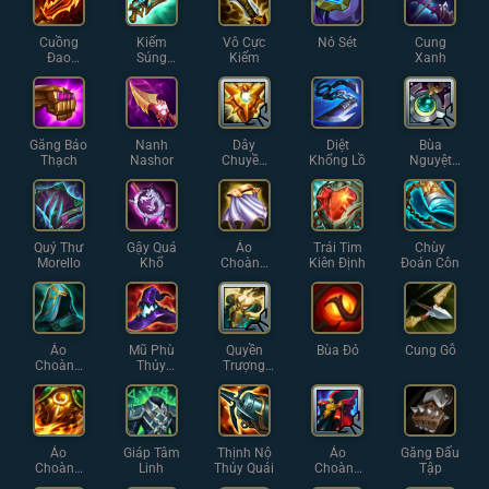
Cuồng
Kiếm
Vô Cực
Nỏ Sét
Cung
Đao
Súng
Kiếm
Xanh
Guinsoo
Hextech
Găng Bảo
Nanh
Dây
Diệt
Bùa
Thạch
Nashor
Chuyền
Khổng Lồ
Nguyệt
Iron Solari
Thạch
Quỷ Thư
Gậy Quá
Áo
Trái Tim
Chùy
Morello
Khổ
Choàng
Kiên Định
Đoản Côn
Bạc
Áo
Mũ Phù
Quyền
Bùa Đỏ
Cung Gỗ
Choàng
Thủy
Trượng
Thủy
Rabadon
Thánh
Ngân
Quang
Áo
Giáp Tâm
Thịnh Nộ
Áo
Găng Đấu
Choàng
Linh
Thủy Quái
Choàng
Tập
Lửa
Tĩnh Lặng