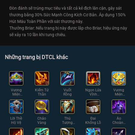
Đòn đánh sẽ trúng mục tiêu và tất cả kẻ địch lân cận, gây sát
thương bằng 30% Sức Mạnh Công Kích Cơ Bản. Áp dụng 150%
Hút Máu Toàn Phần với sát thương này.
Thưởng Briar: Nếu trang bị này được lắp cho Briar, hiệu ứng này
sẽ xảy ra 10 lần khi tung chiêu.
Những trang bị DTCL khác
Vương
Kiếm Tử
Vuốt
Ngọn Lửa
Vương
Miện
Thần
Rồng
Vĩnh
Miện
Hoàng
Hằng
Chiến
Gia
Thuật
Lời Thề
Chảo
Thú
Đai
Áo
Hộ Vệ
Vàng
Tượng
Khổng Lồ
Choàng
Thạch
Bóng Tối
Giáp