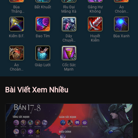
Bùa
Bất Khuất
Rìu Đại
Găng Hư
Áo
Thăng
Mãng Xà
Không
Choàng
Hoa
Diệt Vong
Kiếm B.F.
Đao Tím
Dây
Huyết
Bùa Xanh
Chuyền
Kiếm
Chữ Thập
Áo
Giáp Lưới
Cốc Sức
Choàng
Mạnh
Gai
Bài Viết Xem Nhiều