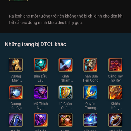
Ra lệnh cho một tướng trở nên không thể bị chỉ định cho đến khi
tất cả các đồng minh khác đều bị hạ gục.
Những trang bị DTCL khác
Vương
Bùa Đầu
Kính
Thần Búa
Găng Tay
Miện
Lâu
Nhắm
Tiến Công
Thợ Rèn
Demacia
Thiện Xạ
Gương
Mũ Thích
Lá Chắn
Quyền
Khiên
Lừa Gạt
Nghi
Quân
Trượng
Hừng
Đoàn
Thiên
Đông
Thần