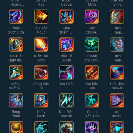
Khiên
Đá Hắc
Nước
Lõi Bình
Khế Ước
Hoàng
Hóa
Cappa
Minh
Vĩnh
Hôn
Hằng
Pháo
Rìu Hỏa
Kính
Dây
Hiện
Xương Cá
Ngục
Nhắm Ma
Chuyền
Thân
Pháp
Tự Lực
Phản
Chiếu Cỡ
Nhỏ
Huy Hiệu
Kiếm Tai
Bão Tố
Thanh
Hiện
Lightshiel
Ương
Luden
Âm Chữa
Thân
d
Lành
Phản
Chiếu
Móng
Găng Đấu
Đao Chớp
Đại Bác
Giáp Tay
Vuốt Ám
Sĩ
Liên
Seeker
Muội
Thanh
Bóng
Chùy
Dao Điện
Gươm
Áo
Phân
Bạch
Statikk
Biến Ảnh
Choàng
Thân
Ngân
Mờ Ám