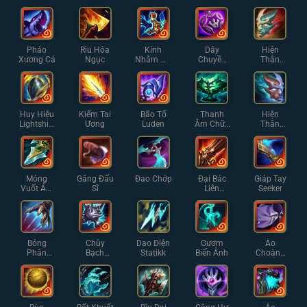
Hôn
Hằng
Pháo
Rìu Hỏa
Kính
Dây
Hiện
Xương Cá
Ngục
Nhắm Ma
Chuyền
Thân
Pháp
Tự Lực
Phản
Chiếu Cỡ
Nhỏ
Huy Hiệu
Kiếm Tai
Bão Tố
Thanh
Hiện
Lightshiel
Ương
Luden
Âm Chữa
Thân
d
Lành
Phản
Chiếu
Móng
Găng Đấu
Đao Chớp
Đại Bác
Giáp Tay
Vuốt Ám
Sĩ
Liên
Seeker
Muội
Thanh
Bóng
Chùy
Dao Điện
Gươm
Áo
Phân
Bạch
Statikk
Biến Ảnh
Choàng
Thân
Ngân
Mờ Ám