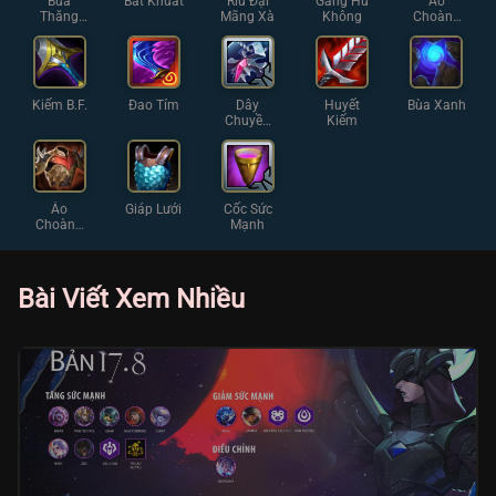
Bùa
Bất Khuất
Rìu Đại
Găng Hư
Áo
Thăng
Mãng Xà
Không
Choàng
Hoa
Diệt Vong
Kiếm B.F.
Đao Tím
Dây
Huyết
Bùa Xanh
Chuyền
Kiếm
Chữ Thập
Áo
Giáp Lưới
Cốc Sức
Choàng
Mạnh
Gai
Bài Viết Xem Nhiều