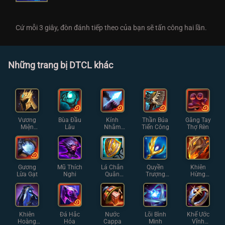
Cứ mỗi 3 giây, đòn đánh tiếp theo của bạn sẽ tấn công hai lần.
Những trang bị DTCL khác
Vương
Bùa Đầu
Kính
Thần Búa
Găng Tay
Miện
Lâu
Nhắm
Tiến Công
Thợ Rèn
Demacia
Thiện Xạ
Gương
Mũ Thích
Lá Chắn
Quyền
Khiên
Lừa Gạt
Nghi
Quân
Trượng
Hừng
Đoàn
Thiên
Đông
Thần
Khiên
Đá Hắc
Nước
Lõi Bình
Khế Ước
Hoàng
Hóa
Cappa
Minh
Vĩnh