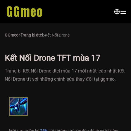
GGmeo
Trang bị dtcl
Kết Nối Drone
Kết Nối Drone TFT mùa 17
Trang bị Kết Nối Drone dtcl mùa 17 mới nhất, cập nhật Kết
Nối Drone tft với những chỉnh sửa thay đổi tại ggmeo.
Một drone lặp lại
25%
sát thương từ các đòn đánh và kỹ năng