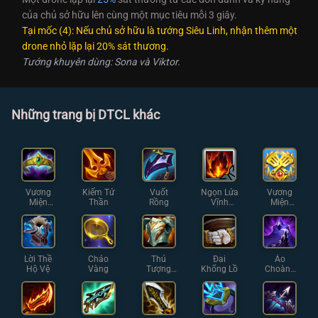
của chủ sở hữu lên cùng một mục tiêu mỗi 3 giây.
Tại mốc (4): Nếu chủ sở hữu là tướng Siêu Linh, nhận thêm một
drone nhỏ lặp lại 20% sát thương.
Tướng khuyên dùng: Sona và Viktor.
Những trang bị DTCL khác
Vương
Kiếm Tử
Vuốt
Ngọn Lửa
Vương
Miện
Thần
Rồng
Vĩnh
Miện
Hoàng
Hằng
Chiến
Gia
Thuật
Lời Thề
Chảo
Thú
Đai
Áo
Hộ Vệ
Vàng
Tượng
Khổng Lồ
Choàng
Thạch
Bóng Tối
Giáp