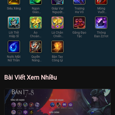
Siêu Xẻng
Ngọn
Giáp Vai
Trượng
Móng
Giáo
Nguyệt
Hư Vô
Vuốt
Shojin
Thần
Sterak
Lời Thề
Áo
Lá Chắn
Găng Đạo
Thông
Hiệp Sĩ
Choàng
Chiến
Tặc
Đạo Zz'rot
Chiến
Thuật
Thuật
Nước Mắt
Quyền
Bàn Tay
Nữ Thần
Năng
Công Lý
Khổng Lồ
Bài Viết Xem Nhiều