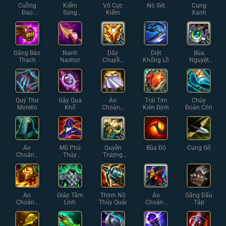
Cuồng
Kiếm
Vô Cực
Nỏ Sét
Cung
Đao
Súng
Kiếm
Xanh
Guinsoo
Hextech
Găng Bảo
Nanh
Dây
Diệt
Bùa
Thạch
Nashor
Chuyền
Khổng Lồ
Nguyệt
Iron Solari
Thạch
Quỷ Thư
Gậy Quá
Áo
Trái Tim
Chùy
Morello
Khổ
Choàng
Kiên Định
Đoản Côn
Bạc
Áo
Mũ Phù
Quyền
Bùa Đỏ
Cung Gỗ
Choàng
Thủy
Trượng
Thủy
Rabadon
Thánh
Ngân
Quang
Áo
Giáp Tâm
Thịnh Nộ
Áo
Găng Đấu
Choàng
Linh
Thủy Quái
Choàng
Tập
Lửa
Tĩnh Lặng