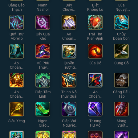
Găng Bảo
Nanh
Dây
Diệt
Bùa
Thạch
Nashor
Chuyền
Khổng Lồ
Nguyệt
Iron Solari
Thạch
Quỷ Thư
Gậy Quá
Áo
Trái Tim
Chùy
Morello
Khổ
Choàng
Kiên Định
Đoản Côn
Bạc
Áo
Mũ Phù
Quyền
Bùa Đỏ
Cung Gỗ
Choàng
Thủy
Trượng
Thủy
Rabadon
Thánh
Ngân
Quang
Áo
Giáp Tâm
Thịnh Nộ
Áo
Găng Đấu
Choàng
Linh
Thủy Quái
Choàng
Tập
Lửa
Tĩnh Lặng
Siêu Xẻng
Ngọn
Giáp Vai
Trượng
Móng
Giáo
Nguyệt
Hư Vô
Vuốt
Shojin
Thần
Sterak