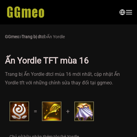
GGmeo
Trang bị dtcl
Ấn Yordle
Ấn Yordle TFT mùa 16
Trang bị Ấn Yordle dtcl mùa 16 mới nhất, cập nhật Ấn
Yordle tft với những chỉnh sửa thay đổi tại ggmeo.
=
+
Chủ sở hữu nhận thêm tộc/hệ Yordle.