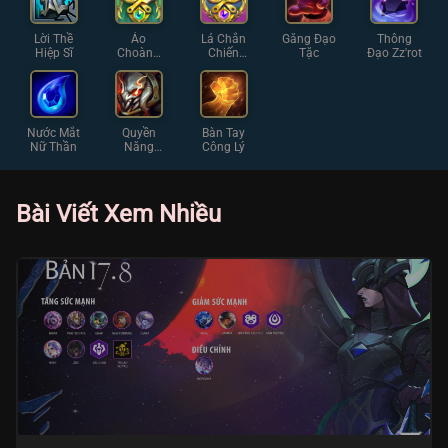
Lời Thề
Áo
Lá Chắn
Găng Đạo
Thông
Hiệp Sĩ
Choàng
Chiến
Tặc
Đạo Zz'rot
Chiến
Thuật
Thuật
Nước Mắt
Quyền
Bàn Tay
Nữ Thần
Năng
Công Lý
Khổng Lồ
Bài Viết Xem Nhiều