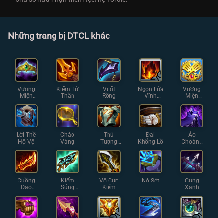
Những trang bị DTCL khác
Vương
Kiếm Tử
Vuốt
Ngọn Lửa
Vương
Miện
Thần
Rồng
Vĩnh
Miện
Hoàng
Hằng
Chiến
Gia
Thuật
Lời Thề
Chảo
Thú
Đai
Áo
Hộ Vệ
Vàng
Tượng
Khổng Lồ
Choàng
Thạch
Bóng Tối
Giáp
Cuồng
Kiếm
Vô Cực
Nỏ Sét
Cung
Đao
Súng
Kiếm
Xanh
Guinsoo
Hextech